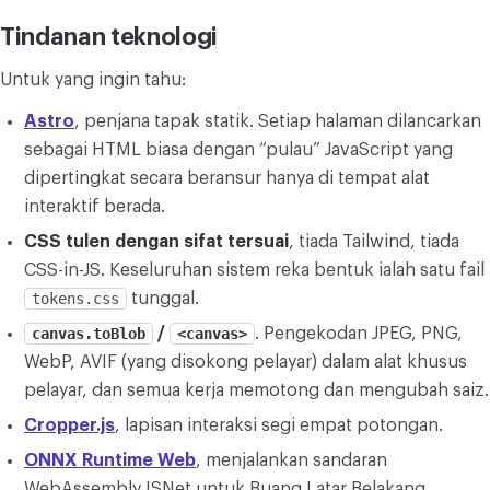
Tindanan teknologi
Untuk yang ingin tahu:
Astro
, penjana tapak statik. Setiap halaman dilancarkan
sebagai HTML biasa dengan “pulau” JavaScript yang
dipertingkat secara beransur hanya di tempat alat
interaktif berada.
CSS tulen dengan sifat tersuai
, tiada Tailwind, tiada
CSS-in-JS. Keseluruhan sistem reka bentuk ialah satu fail
tokens.css
tunggal.
canvas.toBlob
/
<canvas>
. Pengekodan JPEG, PNG,
WebP, AVIF (yang disokong pelayar) dalam alat khusus
pelayar, dan semua kerja memotong dan mengubah saiz.
Cropper.js
, lapisan interaksi segi empat potongan.
ONNX Runtime Web
, menjalankan sandaran
WebAssembly ISNet untuk Buang Latar Belakang.