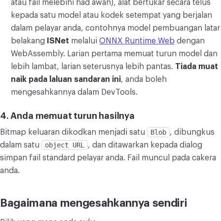
atau fail melebihi had awan), alat bertukar secara telus
kepada satu model atau kodek setempat yang berjalan
dalam pelayar anda, contohnya model pembuangan latar
belakang
ISNet
melalui
ONNX Runtime Web
dengan
WebAssembly. Larian pertama memuat turun model dan
lebih lambat, larian seterusnya lebih pantas.
Tiada muat
naik pada laluan sandaran ini
, anda boleh
mengesahkannya dalam DevTools.
4. Anda memuat turun hasilnya
Bitmap keluaran dikodkan menjadi satu
Blob
, dibungkus
dalam satu
object URL
, dan ditawarkan kepada dialog
simpan fail standard pelayar anda. Fail muncul pada cakera
anda.
Bagaimana mengesahkannya sendiri