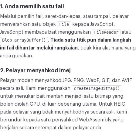
1. Anda memilih satu fail
Melalui pemilih fail, seret-dan-lepas, atau tampal, pelayar
menyerahkan satu objek
File
kepada JavaScript.
JavaScript membaca bait menggunakan
FileReader
atau
Blob.arrayBuffer()
.
Tiada satu titik pun dalam langkah
ini fail dihantar melalui rangkaian
, tidak kira alat mana yang
anda gunakan.
2. Pelayar menyahkod imej
Pelayar moden menyahkod JPG, PNG, WebP, GIF, dan AVIF
secara asli. Kami menggunakan
createImageBitmap()
untuk menukar bait mentah menjadi satu bitmap yang
boleh diolah GPU, di luar bebenang utama. Untuk HEIC
pada pelayar yang tidak menyahkodnya secara asli, kami
berundur kepada satu penyahkod WebAssembly yang
berjalan secara setempat dalam pelayar anda.