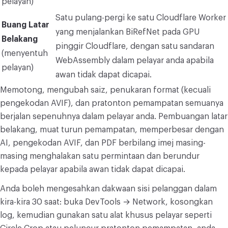
pelayan)
Satu pulang-pergi ke satu Cloudflare Worker
Buang Latar
yang menjalankan BiRefNet pada GPU
Belakang
pinggir Cloudflare, dengan satu sandaran
(menyentuh
WebAssembly dalam pelayar anda apabila
pelayan)
awan tidak dapat dicapai.
Memotong, mengubah saiz, penukaran format (kecuali
pengekodan AVIF), dan pratonton pemampatan semuanya
berjalan sepenuhnya dalam pelayar anda. Pembuangan latar
belakang, muat turun pemampatan, memperbesar dengan
AI, pengekodan AVIF, dan PDF berbilang imej masing-
masing menghalakan satu permintaan dan berundur
kepada pelayar apabila awan tidak dapat dicapai.
Anda boleh mengesahkan dakwaan sisi pelanggan dalam
kira-kira 30 saat: buka DevTools → Network, kosongkan
log, kemudian gunakan satu alat khusus pelayar seperti