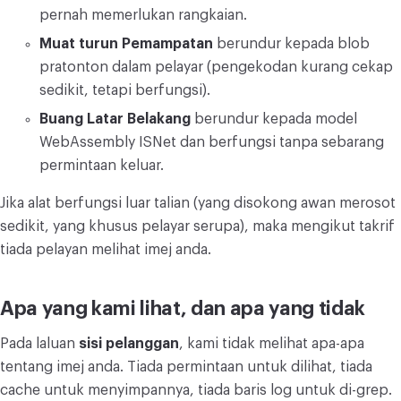
pernah memerlukan rangkaian.
Muat turun Pemampatan
berundur kepada blob
pratonton dalam pelayar (pengekodan kurang cekap
sedikit, tetapi berfungsi).
Buang Latar Belakang
berundur kepada model
WebAssembly ISNet dan berfungsi tanpa sebarang
permintaan keluar.
Jika alat berfungsi luar talian (yang disokong awan merosot
sedikit, yang khusus pelayar serupa), maka mengikut takrif
tiada pelayan melihat imej anda.
Apa yang kami lihat, dan apa yang tidak
Pada laluan
sisi pelanggan
, kami tidak melihat apa-apa
tentang imej anda. Tiada permintaan untuk dilihat, tiada
cache untuk menyimpannya, tiada baris log untuk di-grep.