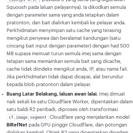
Squoosh pada laluan pelayannya). Ia dikodkan semula
dengan parameter sama yang anda tetapkan dalam
pratonton, dan bait dialirkan kembali ke pelayar anda.
Perkhidmatan menyimpan satu cache yang terasing
mengikut penyewa dan beralamat kandungan (satu
cincang bait input dengan parameter) dengan had 500
MB supaya memuat turun semula imej sama dengan
tetapan sama memainkan semula bait yang dicache,
cache tidak diindeks mengikut anda, IP, atau nama fail.
Jika perkhidmatan tidak dapat dicapai, alat berundur
kepada blob pratonton dalam pelayar.
Buang Latar Belakang, laluan awan lalai.
Imej dimuat
naik sekali ke satu Cloudflare Worker, dipentaskan dalam
satu baldi R2 peribadi, diproses oleh transformasi
cf.image.segment
Cloudflare yang menjalankan model
BiRefNet
pada GPU pinggir Cloudflare, dan potongan
dialirkan kembali. Objek R2 yang dipentaskan dipadam