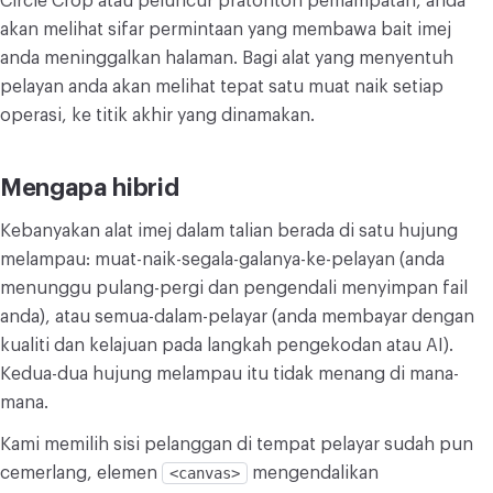
Circle Crop atau peluncur pratonton pemampatan, anda
akan melihat sifar permintaan yang membawa bait imej
anda meninggalkan halaman. Bagi alat yang menyentuh
pelayan anda akan melihat tepat satu muat naik setiap
operasi, ke titik akhir yang dinamakan.
Mengapa hibrid
Kebanyakan alat imej dalam talian berada di satu hujung
melampau: muat-naik-segala-galanya-ke-pelayan (anda
menunggu pulang-pergi dan pengendali menyimpan fail
anda), atau semua-dalam-pelayar (anda membayar dengan
kualiti dan kelajuan pada langkah pengekodan atau AI).
Kedua-dua hujung melampau itu tidak menang di mana-
mana.
Kami memilih sisi pelanggan di tempat pelayar sudah pun
cemerlang, elemen
<canvas>
mengendalikan