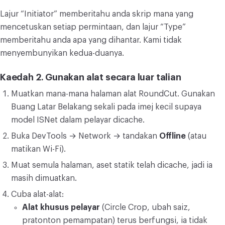
Lajur “Initiator” memberitahu anda skrip mana yang
mencetuskan setiap permintaan, dan lajur “Type”
memberitahu anda apa yang dihantar. Kami tidak
menyembunyikan kedua-duanya.
Kaedah 2. Gunakan alat secara luar talian
Muatkan mana-mana halaman alat RoundCut. Gunakan
Buang Latar Belakang sekali pada imej kecil supaya
model ISNet dalam pelayar dicache.
Buka DevTools → Network → tandakan
Offline
(atau
matikan Wi-Fi).
Muat semula halaman, aset statik telah dicache, jadi ia
masih dimuatkan.
Cuba alat-alat:
Alat khusus pelayar
(Circle Crop, ubah saiz,
pratonton pemampatan) terus berfungsi, ia tidak