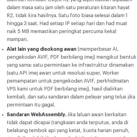
dalam masa satu jam oleh satu peraturan kitaran hayat
R2, tidak kira hasilnya. Satu foto biasa selesai dalam 1
hingga 3 saat. Had setiap IP setiap hari dan had muat
naik 5 MB memastikan peringkat percuma kekal
mampan.
Alat lain yang disokong awan
(memperbesar AI,
pengekodan AVIF, PDF berbilang imej) mengikut bentuk
yang sama: satu permintaan ke infrastruktur dinamakan
(satu API imej awan untuk resolusi super, Worker
pemampatan untuk pengekodan AVIF, perkhidmatan
VPS kami untuk PDF berbilang imej), hasil dialirkan
kembali, dan satu sandaran dalam pelayar yang telus jika
permintaan itu gagal.
Sandaran WebAssembly.
Jika laluan awan berkaitan
tidak dapat dicapai (rangkaian anda terputus, anda di
belakang tembok api yang ketat, kuota harian penuh,