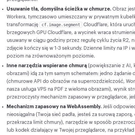
Usuwanie tła, domyślna ścieżka w chmurze.
Obraz jest
Workera, tymczasowo umieszczany w prywatnym kubełk
transformację
cf.image.segment
Cloudflare, która uru
brzegowych GPU Cloudflare, a wycinek wraca strumieni
usuwany w ciągu godziny przez regułę cyklu życia R2, 
zdjęcie kończy się w 1-3 sekundy. Dzienne limity na IP 
poziom na zrównoważonym poziomie.
Inne narzędzia wspierane chmurą
(powiększanie z AI,
obrazami) idą za tym samym schematem: jedno żądanie d
(chmurowe API do obrazów na superrozdzielczość, Wor
nasza usługa VPS na PDF z wieloma obrazami), wynik st
przezroczysty mechanizm zapasowy w przeglądarce, jeśl
Mechanizm zapasowy na WebAssembly.
Jeśli odpowied
nieosiągalna (Twoja sieć padła, jesteś za surową zaporą, 
przekracza limit chmury), narzędzie w sposób przezrocz
lub kodek działający w Twojej przeglądarce, na przykła