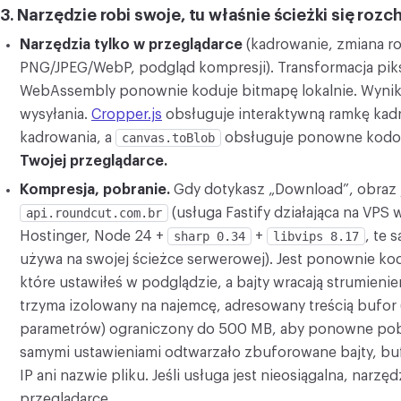
3. Narzędzie robi swoje, tu właśnie ścieżki się roz
Narzędzia tylko w przeglądarce
(kadrowanie, zmiana r
PNG/JPEG/WebP, podgląd kompresji). Transformacja pik
WebAssembly ponownie koduje bitmapę lokalnie. Wynik
wysyłania.
Cropper.js
obsługuje interaktywną ramkę kad
kadrowania, a
canvas.toBlob
obsługuje ponowne kodo
Twojej przeglądarce.
Kompresja, pobranie.
Gdy dotykasz „Download”, obraz j
api.roundcut.com.br
(usługa Fastify działająca na VP
Hostinger, Node 24 +
sharp 0.34
+
libvips 8.17
, te 
używa na swojej ścieżce serwerowej). Jest ponownie ko
które ustawiłeś w podglądzie, a bajty wracają strumieni
trzyma izolowany na najemcę, adresowany treścią bufor 
parametrów) ograniczony do 500 MB, aby ponowne pob
samymi ustawieniami odtwarzało zbuforowane bajty, buf
IP ani nazwie pliku. Jeśli usługa jest nieosiągalna, nar
przeglądarce.