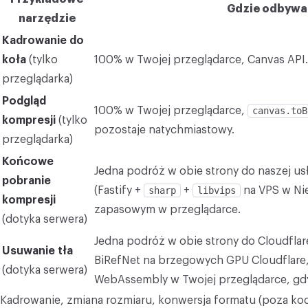
Gdzie odbywa 
narzędzie
KONWERTUJ
Kadrowanie do
Konwertuj
koła
(tylko
100% w Twojej przeglądarce, Canvas API. B
INNE
przeglądarka)
JPG do PDF
Podgląd
100% w Twojej przeglądarce,
canvas.toB
kompresji
(tylko
pozostaje natychmiastowy.
przeglądarka)
Końcowe
Jedna podróż w obie strony do naszej us
pobranie
(Fastify +
sharp
+
libvips
na VPS w Ni
kompresji
zapasowym w przeglądarce.
(dotyka serwera)
Jedna podróż w obie strony do Cloudflar
Usuwanie tła
BiRefNet na brzegowych GPU Cloudflar
(dotyka serwera)
WebAssembly w Twojej przeglądarce, gdy 
Kadrowanie, zmiana rozmiaru, konwersja formatu (poza ko