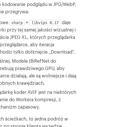
tne kodowanie podglądu w JPG/WebP,
nie przegrywa:
rowe
sharp
+
libvips 8.17
daje
ki przy tej samej jakości wizualnej i
jścia JPEG XL, których przeglądarka
przeglądarce, aby iteracja
hodzi tylko dotknięcie „Download”.
ślnej. Modele (BiRefNet do
rzebują prawdziwego GPU, aby
 działają, ale są wolniejsze i dają
drobnych krawędziach.
darkę koder AVIF jest na niektórych
anie do Workera kompresji, z
chanizm zapasowy.
ych ścieżkach, to jedna podróż w
c po stronie klienta wszędzie