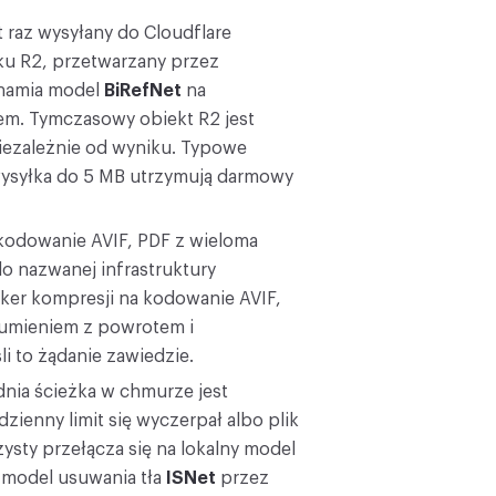
 raz wysyłany do Cloudflare
u R2, przetwarzany przez
chamia model
BiRefNet
na
em. Tymczasowy obiekt R2 jest
niezależnie od wyniku. Typowe
i wysyłka do 5 MB utrzymują darmowy
 kodowanie AVIF, PDF z wieloma
o nazwanej infrastruktury
ker kompresji na kodowanie AVIF,
rumieniem z powrotem i
i to żądanie zawiedzie.
nia ścieżka w chmurze jest
dzienny limit się wyczerpał albo plik
ysty przełącza się na lokalny model
d model usuwania tła
ISNet
przez