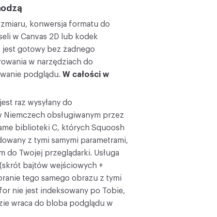
chodzą
ozmiaru, konwersja formatu do
seli w Canvas 2D lub kodek
 jest gotowy bez żadnego
rowania w narzędziach do
wanie podglądu.
W całości w
est raz wysyłany do
S w Niemczech obsługiwanym przez
same biblioteki C, których Squoosh
dowany z tymi samymi parametrami,
em do Twojej przeglądarki. Usługa
(skrót bajtów wejściowych +
ranie tego samego obrazu z tymi
or nie jest indeksowany po Tobie,
zędzie wraca do bloba podglądu w