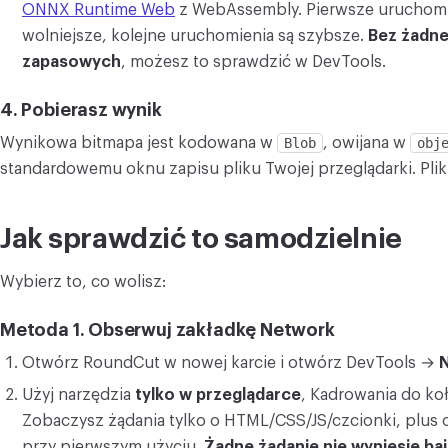
ONNX Runtime Web
z WebAssembly. Pierwsze uruchomie
wolniejsze, kolejne uruchomienia są szybsze.
Bez żadne
zapasowych
, możesz to sprawdzić w DevTools.
4. Pobierasz wynik
Wynikowa bitmapa jest kodowana w
Blob
, owijana w
obj
standardowemu oknu zapisu pliku Twojej przeglądarki. Plik
Jak sprawdzić to samodzielnie
Wybierz to, co wolisz:
Metoda 1. Obserwuj zakładkę Network
Otwórz RoundCut w nowej karcie i otwórz DevTools →
Użyj narzędzia
tylko w przeglądarce
, Kadrowania do ko
Zobaczysz żądania tylko o HTML/CSS/JS/czcionki, plu
przy pierwszym użyciu.
Żadne żądanie nie wyniesie ba