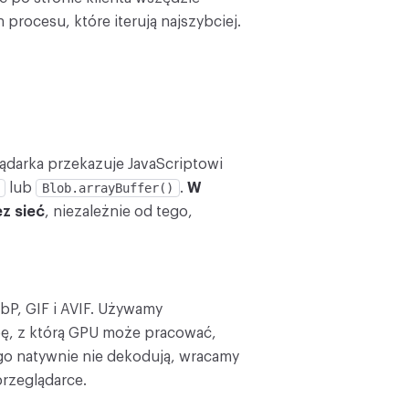
 procesu, które iterują najszybciej.
lądarka przekazuje JavaScriptowi
lub
Blob.arrayBuffer()
.
W
z sieć
, niezależnie od tego,
P, GIF i AVIF. Używamy
pę, z którą GPU może pracować,
go natywnie nie dekodują, wracamy
rzeglądarce.