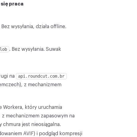
się praca
ez wysyłania, działa offline.
lob
. Bez wysyłania. Suwak
ługi na
api.roundcut.com.br
emczech), z mechanizmem
e Workera, który uruchamia
e, z mechanizmem zapasowym na
chmura jest nieosiągalna.
dowaniem AVIF) i podgląd kompresji