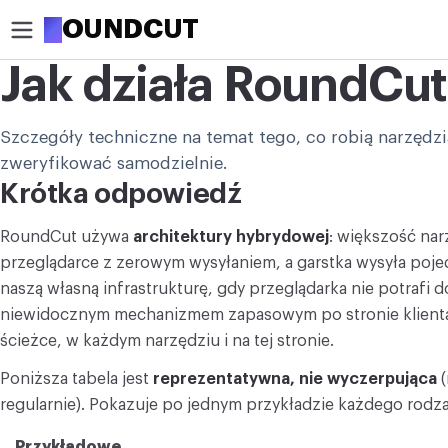
R
OUNDCUT
Jak działa RoundCut
PRZYTNIJ
Szczegóły techniczne na temat tego, co robią narzędzia
Przytnij obraz
zweryfikować samodzielnie.
Przytnij zdjęcie do koła
Krótka odpowiedź
OPTYMALIZUJ
RoundCut używa
architektury hybrydowej
: większość nar
Kompresuj obraz
przeglądarce z zerowym wysyłaniem, a garstka wysyła poje
naszą własną infrastrukturę, gdy przeglądarka nie potrafi 
Powiększ obraz
niewidocznym mechanizmem zapasowym po stronie klienta. 
ścieżce, w każdym narzędziu i na tej stronie.
Usuń tło
Poniższa tabela jest
reprezentatywna, nie wyczerpująca
(
EDYTUJ
regularnie). Pokazuje po jednym przykładzie każdego rodzaj
Zmień rozmiar obrazu
Przykładowe