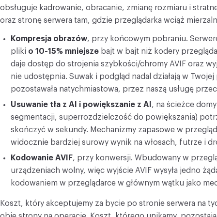
obsługuje kadrowanie, obracanie, zmianę rozmiaru i stra
oraz stronę serwera tam, gdzie przeglądarka wciąż mierzal
Kompresja obrazów
, przy końcowym pobraniu. Serwe
pliki
o 10-15% mniejsze
bajt w bajt niż kodery przeglądar
daje dostęp do strojenia szybkości/chromy AVIF oraz wy
nie udostępnia. Suwak i podgląd nadal działają w Twojej 
pozostawała natychmiastowa, przez naszą usługę przec
Usuwanie tła z AI i powiększanie z AI
, na ścieżce domy
segmentacji, superrozdzielczość do powiększania) pot
skończyć w sekundy. Mechanizmy zapasowe w przeglądarce
widocznie bardziej surowy wynik na włosach, futrze i 
Kodowanie AVIF
, przy konwersji. Wbudowany w przeglą
urządzeniach wolny, więc wyjście AVIF wysyła jedno żąd
kodowaniem w przeglądarce w głównym wątku jako me
Koszt, który akceptujemy za bycie po stronie serwera na t
obie strony na operację. Koszt, którego unikamy, pozostają