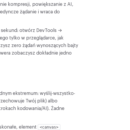
anie kompresji, powiększanie z AI,
edyncze żądanie i wraca do
0 sekund: otwórz DevTools →
ego tylko w przeglądarce, jak
czysz zero żądań wynoszących bajty
rwera zobaczysz dokładnie jedno
ednym ekstremum: wyślij-wszystko-
rzechowuje Twój plik) albo
 krokach kodowania/AI). Żadne
oskonałe, element
<canvas>