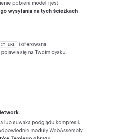
nie pobiera model i jest
go wysyłania na tych ścieżkach
ect URL
i oferowana
 pojawia się na Twoim dysku.
Network
.
ła lub suwaka podglądu kompresji.
s odpowiednie moduły WebAssembly
jtów Twojego obrazu.