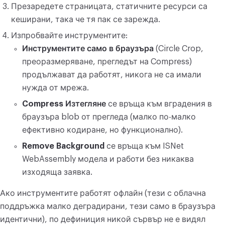
Презаредете страницата, статичните ресурси са
кеширани, така че тя пак се зарежда.
Изпробвайте инструментите:
Инструментите само в браузъра
(Circle Crop,
преоразмеряване, прегледът на Compress)
продължават да работят, никога не са имали
нужда от мрежа.
Compress Изтегляне
се връща към вградения в
браузъра blob от прегледа (малко по-малко
ефективно кодиране, но функционално).
Remove Background
се връща към ISNet
WebAssembly модела и работи без никаква
изходяща заявка.
Ако инструментите работят офлайн (тези с облачна
поддръжка малко деградирани, тези само в браузъра
идентични), по дефиниция никой сървър не е видял