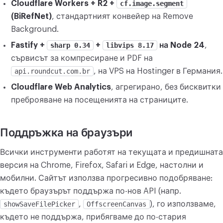
Cloudflare Workers + R2 +
cf.image.segment
(BiRefNet)
, стандартният конвейер на Remove
Background.
Fastify +
sharp 0.34
+
libvips 8.17
на Node 24
,
сървисът за компресиране и PDF на
api.roundcut.com.br
, на VPS на Hostinger в Германия.
Cloudflare Web Analytics
, агрегирано, без бисквитки
преброяване на посещенията на страниците.
Поддръжка на браузъри
Всички инструменти работят на текущата и предишната
версия на Chrome, Firefox, Safari и Edge, настолни и
мобилни. Сайтът използва прогресивно подобряване:
където браузърът поддържа по-нов API (напр.
showSaveFilePicker
,
OffscreenCanvas
), го използваме,
където не поддържа, прибягваме до по-стария