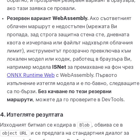
обратно, и прозрачен резервен вариант в браузъра,
ако тази заявка се провали.
Резервен вариант WebAssembly.
Ако съответният
облачен маршрут е недостъпен (мрежата Ви
пропада, зад строга защитна стена сте, дневната
квота е изчерпана или файлът надхвърля облачния
лимит), инструментът прозрачно превключва към
локален модел или кодек, работещ в браузъра Ви,
например модела
ISNet
за премахване на фон чрез
ONNX Runtime Web
с WebAssembly. Първото
изпълнение изтегля модела и е по-бавно, следващите
са по-бързи.
Без качване по тези резервни
маршрути
, можете да го проверите в DevTools.
4. Изтегляте резултата
Изходният битмап се кодира в
Blob
, обвива се в
object URL
и се предлага на стандартния диалог за