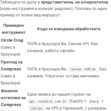
Таблицата по-долу е
представителна, не изчерпателна
КОНВЕРТИРАНЕ
(нови инструменти излизат редовно). Показва по един
Конвертиране
пример от всеки вид маршрут:
Примерен
ДРУГИ
Къде се извършва обработката
инструмент
JPG в PDF
Circle Crop
100% в браузъра Ви, Canvas API. Без
(само в
качване, работи офлайн.
браузъра)
Преглед на
Compress
100% в браузъра Ви,
canvas.toBlob
. Без
(само в
качване. Плъзгачът остава мигновен.
браузъра)
Финално
Една заявка до нашия сървис на
изтегляне на
api.roundcut.com.br
(Fastify +
sharp
+
Compress
libvips
на VPS в Германия), с резервен