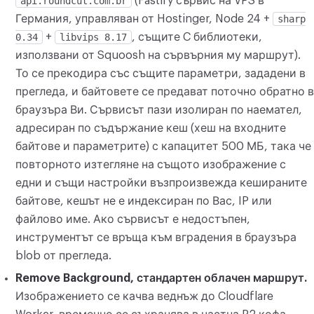
api.roundcut.com.br
(Fastify сървис на VPS в
Германия, управляван от Hostinger, Node 24 +
sharp
0.34
+
libvips 8.17
, същите C библиотеки,
използвани от Squoosh на сървърния му маршрут).
То се прекодира със същите параметри, зададени в
прегледа, и байтовете се предават поточно обратно в
браузъра Ви. Сървисът пази изолиран по наемател,
адресиран по съдържание кеш (хеш на входните
байтове и параметрите) с капацитет 500 МБ, така че
повторното изтегляне на същото изображение с
едни и същи настройки възпроизвежда кешираните
байтове, кешът не е индексиран по Вас, IP или
файлово име. Ако сървисът е недостъпен,
инструментът се връща към вградения в браузъра
blob от прегледа.
Remove Background, стандартен облачен маршрут.
Изображението се качва веднъж до Cloudflare