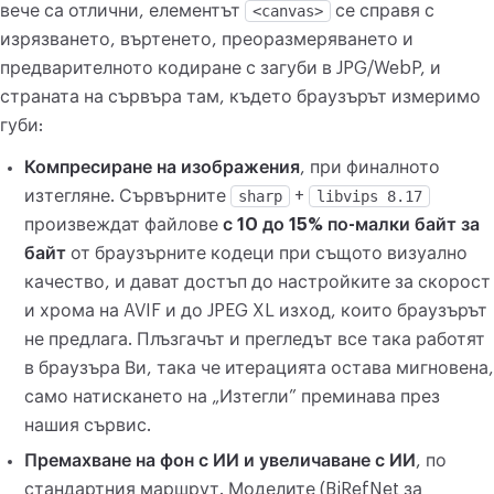
вече са отлични, елементът
<canvas>
се справя с
изрязването, въртенето, преоразмеряването и
предварителното кодиране с загуби в JPG/WebP, и
страната на сървъра там, където браузърът измеримо
губи:
Компресиране на изображения
, при финалното
изтегляне. Сървърните
sharp
+
libvips 8.17
произвеждат файлове
с 10 до 15% по-малки байт за
байт
от браузърните кодеци при същото визуално
качество, и дават достъп до настройките за скорост
и хрома на AVIF и до JPEG XL изход, които браузърът
не предлага. Плъзгачът и прегледът все така работят
в браузъра Ви, така че итерацията остава мигновена,
само натискането на „Изтегли” преминава през
нашия сървис.
Премахване на фон с ИИ и увеличаване с ИИ
, по
стандартния маршрут. Моделите (BiRefNet за