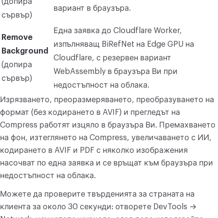
(допира
вариант в браузъра.
сървър)
Една заявка до Cloudflare Worker,
Remove
изпълняващ BiRefNet на Edge GPU на
Background
Cloudflare, с резервен вариант
(допира
WebAssembly в браузъра Ви при
сървър)
недостъпност на облака.
Изрязването, преоразмеряването, преобразуването на
формат (без кодирането в AVIF) и прегледът на
Compress работят изцяло в браузъра Ви. Премахването
на фон, изтеглянето на Compress, увеличаването с ИИ,
кодирането в AVIF и PDF с няколко изображения
насочват по една заявка и се връщат към браузъра при
недостъпност на облака.
Можете да проверите твърденията за страната на
клиента за около 30 секунди: отворете DevTools →