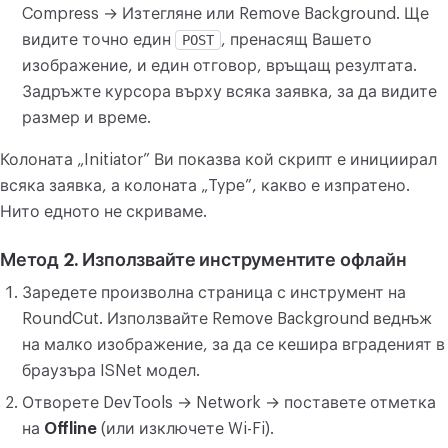
Compress → Изтегляне или Remove Background. Ще
видите точно един
POST
, пренасящ Вашето
изображение, и един отговор, връщащ резултата.
Задръжте курсора върху всяка заявка, за да видите
размер и време.
Колоната „Initiator” Ви показва кой скрипт е инициирал
всяка заявка, а колоната „Type”, какво е изпратено.
Нито едното не скриваме.
Метод 2. Използвайте инструментите офлайн
Заредете произволна страница с инструмент на
RoundCut. Използвайте Remove Background веднъж
на малко изображение, за да се кешира вграденият в
браузъра ISNet модел.
Отворете DevTools → Network → поставете отметка
на
Offline
(или изключете Wi-Fi).