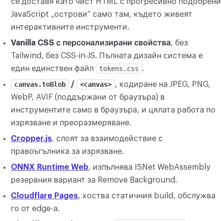
се доставя като чист HTML с прогресивно подобрени
JavaScript „острови” само там, където живеят
интерактивните инструменти.
Vanilla CSS с персонализирани свойства
, без
Tailwind, без CSS-in-JS. Пълната дизайн система е
един единствен файл
tokens.css
.
canvas.toBlob
/
<canvas>
, кодиране на JPEG, PNG,
WebP, AVIF (поддържани от браузъра) в
инструментите само в браузъра, и цялата работа по
изрязване и преоразмеряване.
Cropper.js
, слоят за взаимодействие с
правоъгълника за изрязване.
ONNX Runtime Web
, изпълнява ISNet WebAssembly
резервния вариант за Remove Background.
Cloudflare Pages
, хоства статичния build, обслужва
го от edge-а.