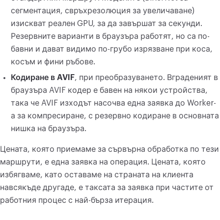
сегментация, свръхрезолюция за увеличаване)
изискват реален GPU, за да завършат за секунди.
Резервните варианти в браузъра работят, но са по-
бавни и дават видимо по-грубо изрязване при коса,
косъм и фини ръбове.
Кодиране в AVIF
, при преобразуването. Вграденият в
браузъра AVIF кодер е бавен на някои устройства,
така че AVIF изходът насочва една заявка до Worker-
а за компресиране, с резервно кодиране в основната
нишка на браузъра.
Цената, която приемаме за сървърна обработка по тези
маршрути, е една заявка на операция. Цената, която
избягваме, като оставаме на страната на клиента
навсякъде другаде, е таксата за заявка при частите от
работния процес с най-бърза итерация.