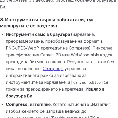
до WebAssembly декодер, работещ локално в браузъра
Ви.
3. Инструментът върши работата си, тук
маршрутите се разделят
Инструменти само в браузъра
(изрязване,
преоразмеряване, преобразуване на формат в
PNG/JPEG/WebP, прегледът на Compress). Пикселна
трансформация Canvas 2D или WebAssembly кодек
прекодира битмапа локално. Резултатът е готов без
никакво качване.
Cropper.js
управлява
интерактивната рамка за изрязване за
инструментите за изрязване, а
canvas.toBlob
се
грижи за прекодирането на прегледа.
Изцяло в
браузъра Ви.
Compress, изтегляне.
Когато натиснете „Изтегли”,
изображението се изпраща веднъж до