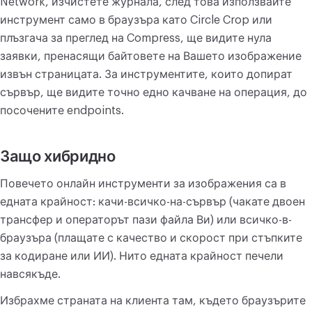
Network, изчистете журнала, след това използвайте
инструмент само в браузъра като Circle Crop или
плъзгача за преглед на Compress, ще видите нула
заявки, пренасящи байтовете на Вашето изображение
извън страницата. За инструментите, които допират
сървър, ще видите точно едно качване на операция, до
посочените endpoints.
Защо хибридно
Повечето онлайн инструменти за изображения са в
едната крайност: качи-всичко-на-сървър (чакате двоен
трансфер и операторът пази файла Ви) или всичко-в-
браузъра (плащате с качество и скорост при стъпките
за кодиране или ИИ). Нито едната крайност печели
навсякъде.
Избрахме страната на клиента там, където браузърите