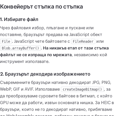
Конвейерът стъпка по стъпка
1. Избирате файл
Чрез файловия избор, плъзгане и пускане или
поставяне, браузърът предава на JavaScript обект
File
. JavaScript чете байтовете с
FileReader
или
Blob.arrayBuffer()
.
На никакъв етап от тази стъпка
файлът не се изпраща по мрежата
, независимо кой
инструмент използвате.
2. Браузърът декодира изображението
Съвременните браузъри нативно декодират JPG, PNG,
WebP, GIF и AVIF. Използваме
createImageBitmap()
, за
да преобразуваме суровите байтове в битмап, с който
GPU може да работи, извън основната нишка. За HEIC в
браузъри, които не го декодират нативно, прибягваме