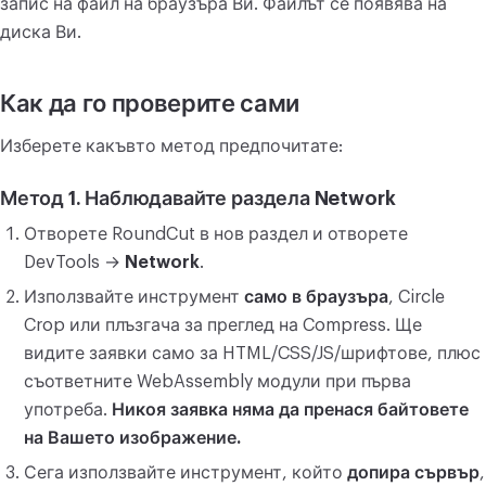
запис на файл на браузъра Ви. Файлът се появява на
диска Ви.
Как да го проверите сами
Изберете какъвто метод предпочитате:
Метод 1. Наблюдавайте раздела Network
Отворете RoundCut в нов раздел и отворете
DevTools →
Network
.
Използвайте инструмент
само в браузъра
, Circle
Crop или плъзгача за преглед на Compress. Ще
видите заявки само за HTML/CSS/JS/шрифтове, плюс
съответните WebAssembly модули при първа
употреба.
Никоя заявка няма да пренася байтовете
на Вашето изображение.
Сега използвайте инструмент, който
допира сървър
,