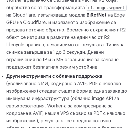
Worker, временно се съхранява в частна R2 кофа,
обработва се от трансформацията
cf.image.segment
на Cloudflare, изпълняваща модела
BiRefNet
на Edge
GPU на Cloudflare, и изрязаното изображение се
предава поточно обратно. Временно съхраненият R2
обект се изтрива в рамките на един час от R2
lifecycle правило, независимо от резултата. Типична
снимка завършва за 1 до 3 секунди. Дневни
ограничения по IP и 5 МБ ограничение за качване
поддържат безплатния режим устойчив.
Други инструменти с облачна поддръжка
(увеличаване с ИИ, кодиране в AVIF, PDF с няколко
изображения) следват същата форма: една заявка до
именувана инфраструктура (облачно image API за
свръхрезолюция, Worker-а за компресиране за
кодиране в AVIF, нашия VPS сървис за PDF с няколко
изображения), резултатът се предава поточно