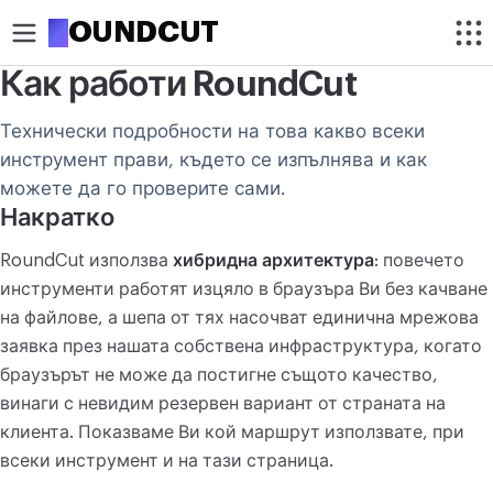
R
OUNDCUT
Как работи RoundCut
ИЗРЕЖИ
Технически подробности на това какво всеки
Изрязване на изображение
инструмент прави, където се изпълнява и как
можете да го проверите сами.
Изрязване на снимка в кръг
Накратко
ОПТИМИЗИРАНЕ
RoundCut използва
хибридна архитектура
: повечето
Компресиране на изображение
инструменти работят изцяло в браузъра Ви без качване
на файлове, а шепа от тях насочват единична мрежова
Премахване на фон
заявка през нашата собствена инфраструктура, когато
браузърът не може да постигне същото качество,
Увеличаване на изображение
винаги с невидим резервен вариант от страната на
клиента. Показваме Ви кой маршрут използвате, при
РЕДАКТИРАНЕ
всеки инструмент и на тази страница.
Преоразмеряване на изображение