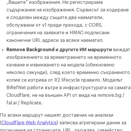
„Вашите” изображения. Не регистрираме
съдържание на изображения. Сървисът за кодиране
е споделен между същите два наематели,
обслужвани от v1 преди прехода, с CORS,
ограничения на заявките и HMAC-подписани
канонични URL адреси за всеки наемател.
Remove Background и другите ИИ маршрути
виждат
изображението за времетраенето на временното
качване и извикването на модела (обикновено
няколко секунди), след което временно съхраненото
копие се изтрива от R2 lifecycle правило. Моделът
BiRefNet работи вътре в инфраструктурата на самата
Cloudflare, не на външен API от вида на remove.bg /
fal.ai / Replicate.
По всеки маршрут нашият доставчик на анализи
(
Cloudflare Web Analytics
) записва агрегирани данни за
посещения на страниците. URL, държава, семейство