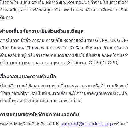
โปรดอย่าแนบรูปเอง เว้นแต่เราจะขอ. RoundCut ทำงานในเบราว์เซอร์ข
แปลงไฟล์
จำลองปัญหาจากไฟล์ของคุณได้ ภาพหน้าจอของข้อความผิดพลาดหรือผลลั
แปลงไฟล์
ต้นทาง
คำขอเกี่ยวกับความเป็นส่วนตัวและข้อมูล
อื่นๆ
แปลง JPG เป็น PDF
สิทธิในการเข้าถึง การลบ การแก้ไข หรือคำขออื่นตาม GDPR, UK GDPR, 
เดียวกันและใส่ “Privacy request” ในหัวเรื่อง เนื่องจาก RoundCut ไ
คำขอส่วนใหญ่ได้รับการตอบกลับด้วยการยืนยันเป็นลาย ลักษณ์อักษรว่าเ
กลับภายในกำหนดเวลาตามกฎหมาย (30 วันตาม GDPR / LGPD)
สื่อมวลชนและความร่วมมือ
คำขอสัมภาษณ์ ข้อเสนอความร่วมมือ การผสานรวม หรือคำถามเชิงพาณิชย์:
“Partnership” เราเป็นทีมขนาดเล็กและให้ความสำคัญกับความร่วมมือ ที่
บายสั้นๆ ของสิ่งที่คุณคิด แทนเทมเพลตทั่วไป
การเปิดเผยช่องโหว่ด้านความปลอดภัย
พบช่องโหว่หรือไม่? ส่งอีเมลไปยัง
support@roundcut.app
พร้อม “