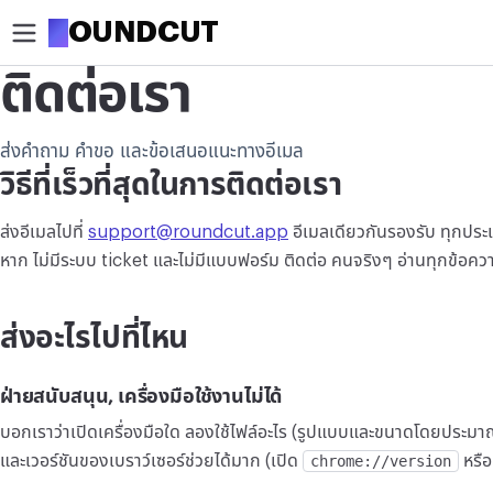
R
OUNDCUT
ติดต่อเรา
ครอป
ส่งคำถาม คำขอ และข้อเสนอแนะทางอีเมล
ครอบตัดรูป
วิธีที่เร็วที่สุดในการติดต่อเรา
ตัดรูปเป็นวงกลม
ส่งอีเมลไปที่
support@roundcut.app
อีเมลเดียวกันรองรับ ทุกประ
ปรับแต่ง
หาก ไม่มีระบบ ticket และไม่มีแบบฟอร์ม ติดต่อ คนจริงๆ อ่านทุกข้อ
บีบอัดรูป
ส่งอะไรไปที่ไหน
เพิ่มความละเอียดรูป
ลบพื้นหลัง
ฝ่ายสนับสนุน, เครื่องมือใช้งานไม่ได้
บอกเราว่าเปิดเครื่องมือใด ลองใช้ไฟล์อะไร (รูปแบบและขนาดโดยประมาณ)
แก้ไข
และเวอร์ชันของเบราว์เซอร์ช่วยได้มาก (เปิด
chrome://version
หรือ
ปรับขนาดรูป