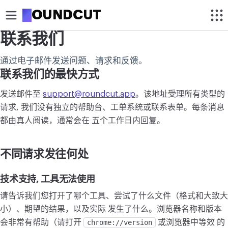
R
OUNDCUT
联系我们
裁剪
通过电子邮件发送问题、请求和反馈。
裁剪图片
联系我们的最快方式
圆形裁剪图片
发送邮件至
support@roundcut.app
。该地址受理所有类型的
请求, 我们没有独立的帮助台、工单系统或联系表单。每条消息
优化
都由真人阅读，通常会在 五个工作日内回复。
压缩图片
不同请求发往何处
去除背景
图片超分辨率
技术支持, 工具无法使用
请告诉我们您打开了哪个工具、尝试了什么文件（格式和大致大
编辑
小）、期望的结果，以及实际 发生了什么。浏览器名称和版本
调整图片大小
会非常有帮助（请打开
chrome://version
或浏览器中等效 的