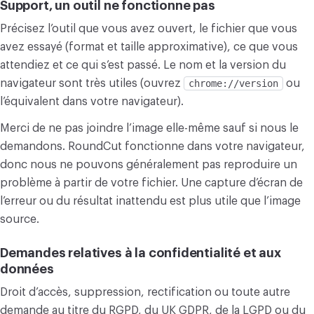
Support, un outil ne fonctionne pas
CONVERTIR
Précisez l’outil que vous avez ouvert, le fichier que vous
Convertir
avez essayé (format et taille approximative), ce que vous
attendiez et ce qui s’est passé. Le nom et la version du
AUTRES
navigateur sont très utiles (ouvrez
chrome://version
ou
Convertir JPG en PDF
l’équivalent dans votre navigateur).
Merci de ne pas joindre l’image elle-même sauf si nous le
demandons. RoundCut fonctionne dans votre navigateur,
donc nous ne pouvons généralement pas reproduire un
problème à partir de votre fichier. Une capture d’écran de
l’erreur ou du résultat inattendu est plus utile que l’image
source.
Demandes relatives à la confidentialité et aux
données
Droit d’accès, suppression, rectification ou toute autre
demande au titre du RGPD, du UK GDPR, de la LGPD ou du