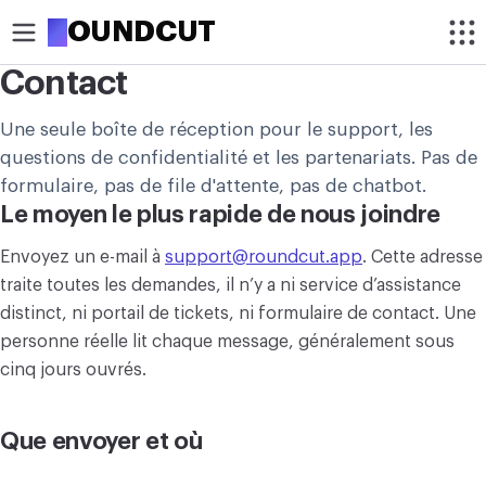
R
OUNDCUT
Contact
RECADRER
Une seule boîte de réception pour le support, les
Recadrer une image
questions de confidentialité et les partenariats. Pas de
formulaire, pas de file d'attente, pas de chatbot.
Recadrer une image en cercle
Le moyen le plus rapide de nous joindre
OPTIMISER
Envoyez un e-mail à
support@roundcut.app
. Cette adresse
Compresser une image
traite toutes les demandes, il n’y a ni service d’assistance
distinct, ni portail de tickets, ni formulaire de contact. Une
Améliorer la qualité d’une image
personne réelle lit chaque message, généralement sous
cinq jours ouvrés.
Supprimer le fond d’une image
MODIFIER
Que envoyer et où
Redimensionner une image