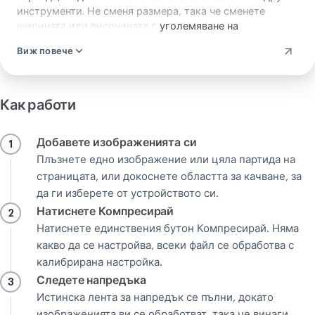
инструменти. Не сменя размера, така че сменете
ширината или височината с
уголемяване на
изображение
или стъпка за смаляване, когато ви
Виж повече
трябва. Не сменя формата — това е преобразуване. Не
редактира изображението ви, така че махнете фон с
премахване на фон
, когато това е задачата. Данните на
камерата — място и дата — се отпадат, когато файлът
Как работи
ви се пресъздава, обикновено е добре дошло, но е
добре да се знае, ако разчитате на тях.
Добавете изображенията си
1
Плъзнете едно изображение или цяла партида на
страницата, или докоснете областта за качване, за
да ги изберете от устройството си.
Натиснете Компресирай
2
Натиснете единствения бутон Компресирай. Няма
какво да се настройва, всеки файл се обработва с
калибрирана настройка.
Следете напредъка
3
Истинска лента за напредък се пълни, докато
изображенията ви се обработват, така че винаги