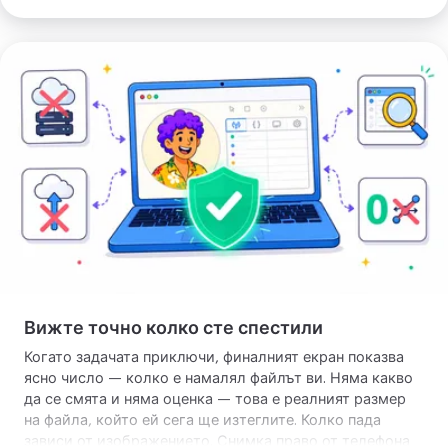
размерите, екранна снимка много по-голяма от
нужното, размерът пада много повече, ако
намалите
размерите
преди компресиране. Двете стъпки се
Виж
събират. Първо по-малко размери, после по-лек файл.
спестеното
Вижте точно колко сте спестили
Когато задачата приключи, финалният екран показва
ясно число — колко е намалял файлът ви. Няма какво
да се смята и няма оценка — това е реалният размер
на файла, който ей сега ще изтеглите. Колко пада
зависи от изображението. Снимка право от телефона