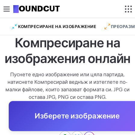
R
OUNDCUT
КОМПРЕСИРАНЕ НА ИЗОБРАЖЕНИЕ
ПРЕОРАЗМ
ИЗРЕЖИ
Компресиране на
Изрязване на изображение
изображения онлайн
Изрязване на снимка в кръг
ОПТИМИЗИРАНЕ
Пуснете едно изображение или цяла партида,
Компресиране на изображение
натиснете Компресирай веднъж и изтеглете по-
малки файлове, които запазват формата си. JPG си
Премахване на фон
остава JPG, PNG си остава PNG.
Увеличаване на изображение
Изберете изображение
РЕДАКТИРАНЕ
Преоразмеряване на изображение