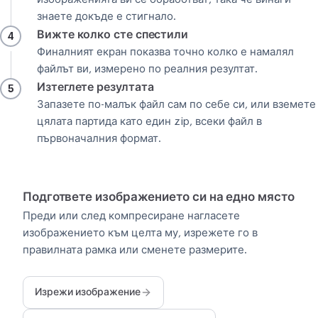
знаете докъде е стигнало.
Вижте колко сте спестили
4
Финалният екран показва точно колко е намалял
файлът ви, измерено по реалния резултат.
Изтеглете резултата
5
Запазете по-малък файл сам по себе си, или вземете
цялата партида като един zip, всеки файл в
първоначалния формат.
Подгответе изображението си на едно място
Преди или след компресиране нагласете
изображението към целта му, изрежете го в
правилната рамка или сменете размерите.
Изрежи изображение