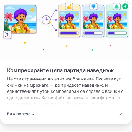
Компресирайте цяла партида наведнъж
Не сте ограничени до едно изображение. Пуснете куп
снимки на мрежата — до тридесет наведнъж, и
единственият бутон Компресирай се справя с всички с
едно движение. Всеки файл се свива в своя формат и
се връща заедно в един zip, без да отваряте и
запазвате една снимка след друга. Направено е за
Виж повече
мига, в който имате папка снимки за обява, галерия
или набор прикачени файлове за имейл. Пуснете едно
изображение и изтегляте този файл отделно. Когато