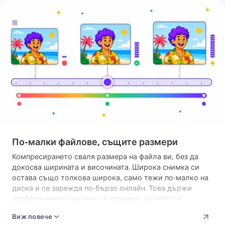
една снимка трябва и да се изреже, първо
изрежете
Облекчи
изображение
и после пратете партидата.
файла
По-малки файлове, същите размери
Компресирането сваля размера на файла ви, без да
докосва ширината и височината. Широка снимка си
остава също толкова широка, само тежи по-малко на
диска и се зарежда по-бързо онлайн. Това държи
изображението ви рязко в размера, за който е
направено — това, което искате на сайт, в документ
Виж повече
или на печат. Когато истинският проблем са