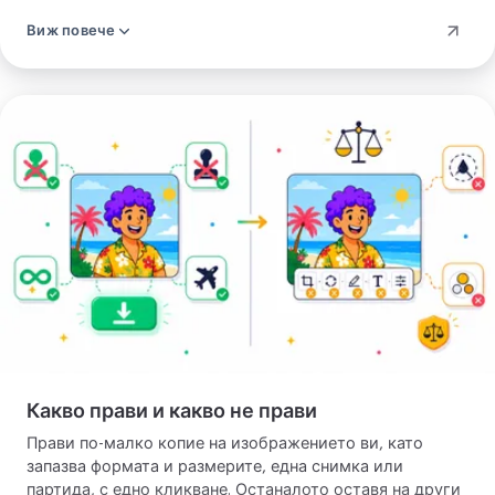
или камерата обикновено се свива доста, докато файл,
Виж повече
вече изстискан веднъж, има по-малко запас и спестява
по-малко. От време на време силно компресиран
източник се връща почти със същия размер —
изображението вече е било близо до предела си. Така
Започни
или иначе, виждате резултата преди да запазите.
компресиране
Какво прави и какво не прави
Прави по-малко копие на изображението ви, като
запазва формата и размерите, една снимка или
партида, с едно кликване. Останалото оставя на други