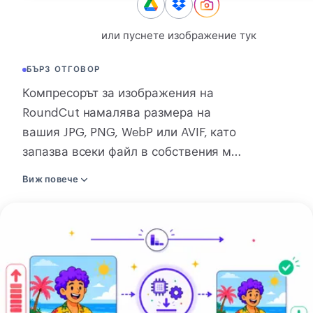
КОНВЕРТИРАНЕ
или пуснете изображение тук
Конвертиране
БЪРЗ ОТГОВОР
ДРУГИ
Компресорът за изображения на
JPG в PDF
RoundCut намалява размера на
вашия JPG, PNG, WebP или AVIF, като
запазва всеки файл в собствения му
формат и в първоначалните му
Виж повече
размери. Пуснете едно изображение
или цяла партида на страницата,
Компресирай
натиснете единствения бутон
изображение
Компресирай и изтеглете резултата.
Получавате обратно или по-малък
файл сам по себе си, или един zip с
всички заедно. Всеки файл запазва