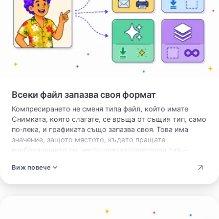
Всеки файл запазва своя формат
Компресирането не сменя типа файл, който имате.
Снимката, която слагате, се връща от същия тип, само
по-лека, и графиката също запазва своя. Това има
значение, защото мястото, където пращате
изображението си, често очаква определен тип —
прикачен файл към имейл, обява на магазин, поле за
Виж повече
качване на сайт. Получавате по-малък файл, за да го
пуснете право обратно, без нищо да се счупи. Ако
наистина искате друг тип — това е друга задача:
преобразуване на изображение
сменя един тип с друг,
Компресирай
а резултата можете да компресирате после.
партида