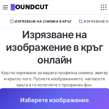
R
OUNDCUT
ИЗРЯЗВАНЕ НА СНИМКА В КРЪГ
ИЗРЯЗВАНЕ 
ИЗРЕЖИ
Изрязване на
Изрязване на изображение
изображение в кръг
Изрязване на снимка в кръг
ОПТИМИЗИРАНЕ
онлайн
Компресиране на изображение
Кръгло изрязване за вашата профилна снимка, аватар
Премахване на фон
и кръгло лого. Пуснете изображението, нагласете
кръга и го изтеглете с прозрачен фон.
Увеличаване на изображение
РЕДАКТИРАНЕ
Изберете изображение
Преоразмеряване на изображение