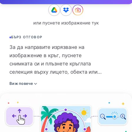
КОНВЕРТИРАНЕ
Конвертиране
или пуснете изображение тук
ДРУГИ
БЪРЗ ОТГОВОР
JPG в PDF
За да направите изрязване на
изображение в кръг, пуснете
снимката си и плъзнете кръглата
селекция върху лицето, обекта или
логото. Местете изображението си и
Виж повече
променяйте размера на кръга,
докато оставите точно тази част,
Изрязване
която искате да запазите. Изберете
на
PNG, WebP или AVIF, за да излезе
изображение
кръглата ви снимка с прозрачен фон.
в
Предпочитате плътен цвят отзад?
кръг