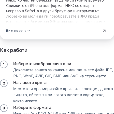
Няколко честни бележки, за да не си губите времето.
Снимките от iPhone във формат HEIC се отварят
направо в Safari, а в други браузъри инструментът
любезно ви моли да ги преобразувате в JPG преди
изрязването. Анимиран GIF става кръгла снимка само
от първия кадър, така че анимацията не продължава. И
Виж повече
изрязването го правите вие, на ръка, без нищо
автоматично да решава къде да реже. Кръгът на
кръглата ви снимка застава точно където искате.
Извън тези няколко случая кръглото изрязване работи
Как работи
с всяка ваша ежедневна снимка, от портрет до лого, и
контролът е изцяло ваш.
Изберете изображението си
1
Докоснете зоната за качване или плъзнете файл JPG,
PNG, WebP, AVIF, GIF, BMP или SVG на страницата.
Нагласете кръга
2
Местете и оразмерявайте кръглата селекция, докато
лицето, обектът или логото влязат в кадър така,
както искате.
Изберете формата
3
Използвайте PNG, WebP или AVIF за прозрачност, или