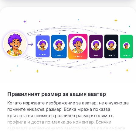
потока. Същият номер работи за кръглото ви лого,
снимката на екипа и иконата на сървъра. Ако фонът
Налучкайте
пречи на снимката ви, можете да
премахнете фона на
правилния
изображението
преди да се върнете и да изрежете.
размер
Правилният размер за вашия аватар
Когато изрязвате изображение за аватар, не е нужно да
помните никакъв размер. Всяка мрежа показва
кръглата ви снимка в различен размер: голяма в
профила и доста по-малка до коментар. Всички
смаляват изображението вместо вас, за да се събере
на екрана. Затова тайната е проста: започнете от ясна