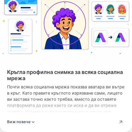
на сайта ви.
профилна
снимка
Кръгла профилна снимка за всяка социална
мрежа
Почти всяка социална мрежа показва аватара ви вътре
в кръг. Като правите кръглото изрязване сами, лицето
ви застава точно както трябва, вместо да оставяте
платформата да реже както си иска и да ви отреже
главата. Номерът е да оставите малко място над
главата и да вдигнете очите малко над центъра. Тогава
Виж повече
профилната ви снимка изглежда балансирана, от
големия изглед на профила до мъничката миниатюра в