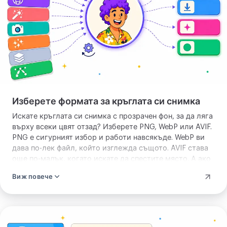
резултата
Изберете формата за кръглата си снимка
Искате кръглата си снимка с прозрачен фон, за да ляга
върху всеки цвят отзад? Изберете PNG, WebP или AVIF.
PNG е сигурният избор и работи навсякъде. WebP ви
дава по-лек файл, който изглежда същото. AVIF става
още по-малък, когато искате да спестите място. А ако
мястото, където ще използвате изображението си, не
Виж повече
приема прозрачност, изберете JPEG. Кръглата ви
снимка тогава ляга върху плътен цвят, който задавате
сами. При съмнение останете на PNG, който покрива
огромната част от случаите. Така кръглата ви снимка
Направете
попада точно където трябва, от аватар в чат до лого
кръгла