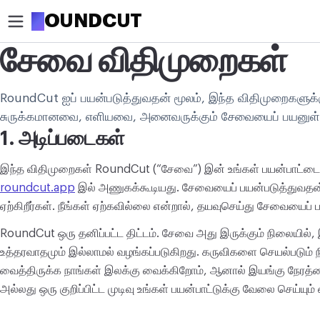
R
OUNDCUT
சேவை விதிமுறைகள்
வெட்டு
RoundCut ஐப் பயன்படுத்துவதன் மூலம், இந்த விதிமுறைகளுக்கு
படத்தை வட்டமாக வெட்டு
சுருக்கமானவை, எளியவை, அனைவருக்கும் சேவையைப் பயனுள்
படத்தை வெட்டு
1. அடிப்படைகள்
மேம்படுத்து
இந்த விதிமுறைகள் RoundCut (“சேவை”) இன் உங்கள் பயன்பாட்டைக்
படத்தை அழுத்து
roundcut.app
இல் அணுகக்கூடியது. சேவையைப் பயன்படுத்துவதன்
ஏற்கிறீர்கள். நீங்கள் ஏற்கவில்லை என்றால், தயவுசெய்து சேவையைப் ப
படத்தை பெரிதாக்கு
RoundCut ஒரு தனிப்பட்ட திட்டம். சேவை அது இருக்கும் நிலையி
பின்னணியை அகற்று
உத்தரவாதமும் இல்லாமல் வழங்கப்படுகிறது. கருவிகளை செயல்படும் 
வைத்திருக்க நாங்கள் இலக்கு வைக்கிறோம், ஆனால் இயங்கு நேரத
திருத்து
அல்லது ஒரு குறிப்பிட்ட முடிவு உங்கள் பயன்பாட்டுக்கு வேலை செய்ய
படத்தின் அளவை மாற்று