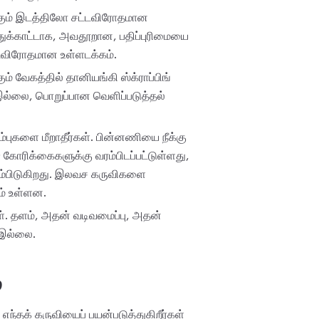
ிக்கும் இடத்திலோ சட்டவிரோதமான
துக்காட்டாக, அவதூறான, பதிப்புரிமையை
்டவிரோதமான உள்ளடக்கம்.
் வேகத்தில் தானியங்கி ஸ்க்ராப்பிங்
 இல்லை, பொறுப்பான வெளிப்படுத்தல்
ம்புகளை மீறாதீர்கள். பின்னணியை நீக்கு
0 கோரிக்கைகளுக்கு வரம்பிடப்பட்டுள்ளது,
ம்பிடுகிறது. இலவச கருவிகளை
ம் உள்ளன.
ள். தளம், அதன் வடிவமைப்பு, அதன்
 இல்லை.
்
 எந்தக் கருவியைப் பயன்படுத்துகிறீர்கள்