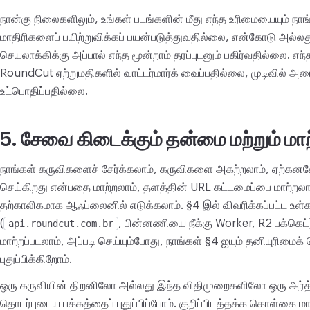
நான்கு நிலைகளிலும், உங்கள் படங்களின் மீது எந்த உரிமையையும் 
மாதிரிகளைப் பயிற்றுவிக்கப் பயன்படுத்துவதில்லை, என்கோடு அல்லது
செயலாக்கிக்கு அப்பால் எந்த மூன்றாம் தரப்புடனும் பகிர்வதில்லை. எ
RoundCut ஏற்றுமதிகளில் வாட்டர்மார்க் வைப்பதில்லை, முடிவில் 
உட்பொதிப்பதில்லை.
5. சேவை கிடைக்கும் தன்மை மற்றும் மாற
நாங்கள் கருவிகளைச் சேர்க்கலாம், கருவிகளை அகற்றலாம், ஏற்கனவ
செய்கிறது என்பதை மாற்றலாம், தளத்தின் URL கட்டமைப்பை மாற்றலா
தற்காலிகமாக ஆஃப்லைனில் எடுக்கலாம். §4 இல் விவரிக்கப்பட்ட உள்க
(
api.roundcut.com.br
, பின்னணியை நீக்கு Worker, R2 பக்கெட்
மாற்றப்படலாம், அப்படி செய்யும்போது, நாங்கள் §4 ஐயும் தனியுரி
புதுப்பிக்கிறோம்.
ஒரு கருவியின் திறனிலோ அல்லது இந்த விதிமுறைகளிலோ ஒரு அர்த்த
தொடர்புடைய பக்கத்தைப் புதுப்பிப்போம். குறிப்பிடத்தக்க கொள்கை மாற்