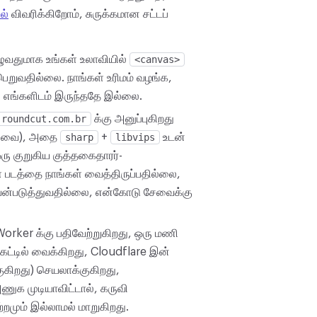
ல்
விவரிக்கிறோம், சுருக்கமான சட்டப்
ுவதுமாக உங்கள் உலாவியில்
<canvas>
றுவதில்லை. நாங்கள் உரிமம் வழங்க,
் எங்களிடம் இருந்ததே இல்லை.
.roundcut.com.br
க்கு அனுப்புகிறது
 சேவை), அதை
sharp
+
libvips
உடன்
 ஒரு குறுகிய குத்தகைதாரர்-
கள் படத்தை நாங்கள் வைத்திருப்பதில்லை,
 பயன்படுத்துவதில்லை, என்கோடு சேவைக்கு
orker க்கு பதிவேற்றுகிறது, ஒரு மணி
்கெட்டில் வைக்கிறது, Cloudflare இன்
கிறது) செயலாக்குகிறது,
அணுக முடியாவிட்டால், கருவி
றமும் இல்லாமல் மாறுகிறது.