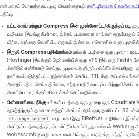
என்பதைப் பொறுத்தது. முழு விவரத்தையும்
தனியுரிமைக் கொள்கையி
பதிப்பு:
வட்ட க்ராப் மற்றும் Compress இன் முன்னோட்ட/திருத்தப் படி
முழ
வழியாக இயங்குகின்றன. இந்தப் படங்களை நாங்கள் ஒருபோதும் பெ
விற்க, அல்லது வெளியிட எதுவும் இல்லை, ஏனெனில் அது முதலில
இறுதி Compress பதிவிறக்கம்
உங்கள் படத்தை ஒரு முறை
api
(Hostinger இயக்கும் ஜெர்மனியில் ஒரு VPS இல் ஒரு Fastify
மீண்டும் என்கோடு செய்து, முடிவைத் திரும்ப ஸ்ட்ரீம் செய்கிறது.
தனிமைப்படுத்தப்பட்ட தற்காலிகச் சேமிப்பு TTL க்கு அப்பால் உங்
அதைப் பதிவு செய்வதில்லை, எந்த மாதிரியையும் பயிற்றுவிக்கப்
வெளியே யாருக்கும் கிடைக்கச் செய்வதில்லை.
பின்னணியை நீக்கு
உங்கள் படத்தை ஒரு முறை ஒரு Cloudflare W
நேரத்திற்குள் தானாக சுத்தம் செய்யப்படும் ஒரு தனிப்பட்ட R2 பக
cf.image.segment
வழியாக (இது BiRefNet மாதிரியை இயக்கு
வெட்டுப்படத்தைத் திரும்ப ஸ்ட்ரீம் செய்கிறது. எங்கள் Worker ஐ 
WebAssembly வழியாக உலாவியில் ஒரு மாதிரிக்கு எந்தப் பதிவேற்