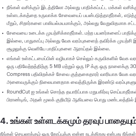
நீங்கள் வசிக்கும் இடத்திலோ அல்லது பாதிக்கப்பட்ட மக்கள் வச
உள்ளடக்கத்தை உருவாக்க சேவையைப் பயன்படுத்தாதீர்கள், எடுத்
மீறும், சிறார்களை பாலியல்மயமாக்கும், அல்லது வேறுவிதமாக சட
சேவையை உடைக்க முயற்சிக்காதீர்கள். மற்ற பயனர்களைப் பாதிக்கும
இல்லை, பாதுகாப்பு அல்லது வேக வரம்புகளைத் தவிர்க்க முயற்சி
சூழலுக்கு வெளியே பாதிப்புகளை ஆராய்தல் இல்லை.
எங்கள் உள்கட்டமைப்பின் வழியாகச் செல்லும் கருவிகளில் வேக வர
ஒரு பதிவேற்றத்திற்கு 5 MB மற்றும் ஒரு IP க்கு ஒரு நாளைக்கு 3
Compress பதிவிறக்கச் சேவை குத்தகைதாரர் வாரியாக வேக வர
அனைவருக்கும் நிலையானதாக வைத்திருக்க இரண்டு வரம்புகளு
RoundCut ஐ உங்கள் சொந்த தயாரிப்பாக மறுபகிர்வு செய்யாதீர்க
பிராண்டிங், அதன் மூலக் குறியீடு ஆகியவை பொது மண்டலத்தில்
4. உங்கள் உள்ளடக்கமும் தரவுப் பாதையும
நீங்கள் செயலாக்கும் ஒரு கோப்புக்கு என்ன நடக்கிறது என்பது நீங்கள்