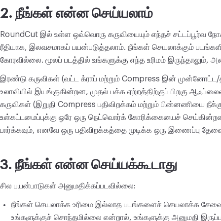
2. நீங்கள் என்ன செய்யலாம்
மாற்று
மாற்று
RoundCut இல் உள்ள ஒவ்வொரு கருவியையும் எந்தச் சட்டப்பூர்வ நோக
ரீதியாக, இலவசமாகப் பயன்படுத்தலாம். நீங்கள் செயலாக்கும் படங்களி
மற்றவை
கோரவில்லை. மூலப் படத்தில் உங்களுக்கு எந்த உரிமம் இருந்தாலும், அத
JPG-ஐ PDF ஆக மாற்று
இரண்டு கருவிகள் (வட்ட க்ராப் மற்றும் Compress இன் முன்னோட்ட/தி
உலாவியில் இயங்குகின்றன, முதல் பக்க ஏற்றத்திற்குப் பிறகு ஆஃப
கருவிகள் (இறுதி Compress பதிவிறக்கம் மற்றும் பின்னணியை நீக்கு
உள்கட்டமைப்புக்கு ஒரே ஒரு நெட்வொர்க் கோரிக்கையைச் செய்கின்றன
பார்க்கவும், எனவே ஒரு பதிவிறக்கத்தை முடிக்க ஒரு இணைப்பு தேவ
3. நீங்கள் என்ன செய்யக்கூடாது
சில பயன்பாடுகள் அனுமதிக்கப்படவில்லை:
நீங்கள் செயலாக்க உரிமை இல்லாத படங்களைச் செயலாக்க சேவையை
உங்களுக்குச் சொந்தமில்லை என்றால், உங்களுக்கு அனுமதி இருப்