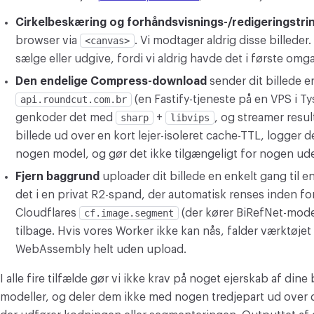
Cirkelbeskæring og forhåndsvisnings-/redigeringstri
browser via
<canvas>
. Vi modtager aldrig disse billeder. 
sælge eller udgive, fordi vi aldrig havde det i første omg
Den endelige Compress-download
sender dit billede en
api.roundcut.com.br
(en Fastify-tjeneste på en VPS i Ty
genkoder det med
sharp
+
libvips
, og streamer resul
billede ud over en kort lejer-isoleret cache-TTL, logger de
nogen model, og gør det ikke tilgængeligt for nogen ud
Fjern baggrund
uploader dit billede en enkelt gang til 
det i en privat R2-spand, der automatisk renses inden fo
Cloudflares
cf.image.segment
(der kører BiRefNet-mode
tilbage. Hvis vores Worker ikke kan nås, falder værktøjet 
WebAssembly helt uden upload.
I alle fire tilfælde gør vi ikke krav på noget ejerskab af dine
modeller, og deler dem ikke med nogen tredjepart ud over