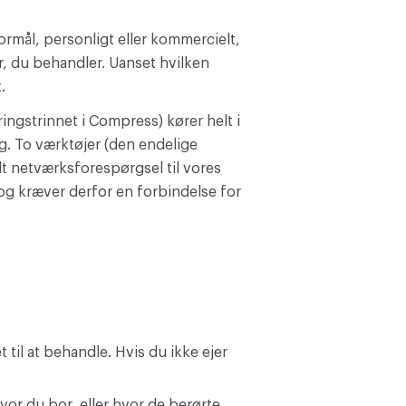
ormål, personligt eller kommercielt,
er, du behandler. Uanset hvilken
.
ngstrinnet i Compress) kører helt i
ng. To værktøjer (den endelige
 netværksforespørgsel til vores
 og kræver derfor en forbindelse for
t til at behandle. Hvis du ikke ejer
hvor du bor, eller hvor de berørte