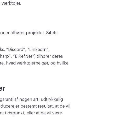
 værktøjer.
ner tilhører projektet. Sitets
ks. “Discord”, “LinkedIn”,
harp”, “BiRefNet”) tilhører deres
are, hvad værktøjerne gør, og hvilke
er
aranti af nogen art, udtrykkelig
oducere et bestemt resultat, at de vil
t tidspunkt, eller at de vil være