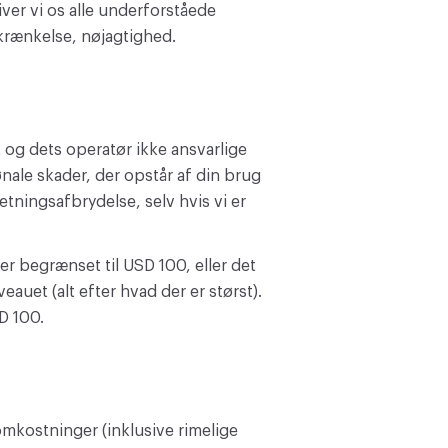
iver vi os alle underforståede
-krænkelse, nøjagtighed.
 og dets operatør ikke ansvarlige
ønale skader, der opstår af din brug
retningsafbrydelse, selv hvis vi er
er begrænset til USD 100, eller det
eauet (alt efter hvad der er størst).
D 100.
omkostninger (inklusive rimelige