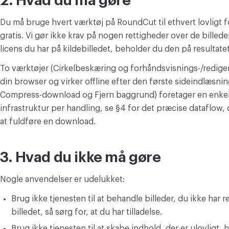
2. Hvad du må gøre
KONVERTER
Du må bruge hvert værktøj på RoundCut til ethvert lovligt f
Konverter
gratis. Vi gør ikke krav på nogen rettigheder over de billed
licens du har på kildebilledet, beholder du den på resultatet
ANDET
To værktøjer (Cirkelbeskæring og forhåndsvisnings-/redigeri
JPG til PDF
din browser og virker offline efter den første sideindlæsni
Compress-download og Fjern baggrund) foretager en enkelt
infrastruktur per handling, se §4 for det præcise dataflow,
at fuldføre en download.
3. Hvad du ikke må gøre
Nogle anvendelser er udelukket:
Brug ikke tjenesten til at behandle billeder, du ikke har re
billedet, så sørg for, at du har tilladelse.
Brug ikke tjenesten til at skabe indhold, der er ulovligt, 