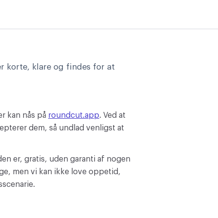
 korte, klare og findes for at
der kan nås på
roundcut.app
. Ved at
cepterer dem, så undlad venligst at
en er, gratis, uden garanti af nogen
ige, men vi kan ikke love oppetid,
gsscenarie.