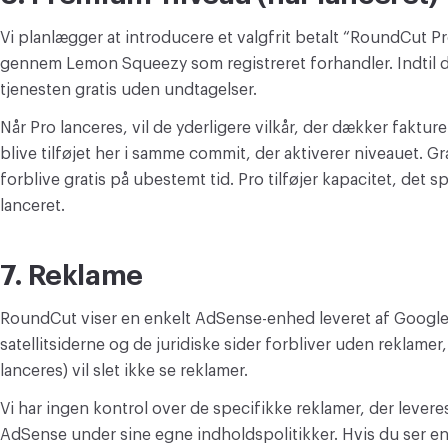
Vi planlægger at introducere et valgfrit betalt “RoundCut P
gennem Lemon Squeezy som registreret forhandler. Indtil de
tjenesten gratis uden undtagelser.
Når Pro lanceres, vil de yderligere vilkår, der dækker faktur
blive tilføjet her i samme commit, der aktiverer niveauet. Gra
forblive gratis på ubestemt tid. Pro tilføjer kapacitet, det s
lanceret.
7. Reklame
RoundCut viser en enkelt AdSense-enhed leveret af Google
satellitsiderne og de juridiske sider forbliver uden reklame
lanceres) vil slet ikke se reklamer.
Vi har ingen kontrol over de specifikke reklamer, der lever
AdSense under sine egne indholdspolitikker. Hvis du ser e