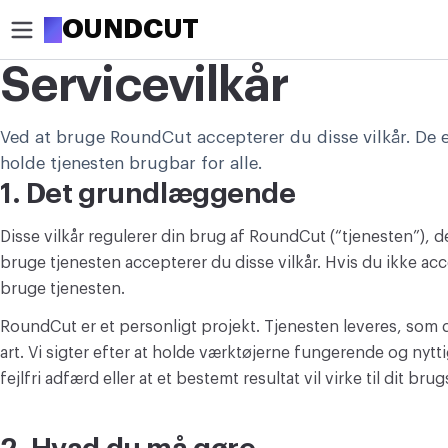
R
OUNDCUT
Servicevilkår
BESKÆR
Ved at bruge RoundCut accepterer du disse vilkår. De er
Beskær billede
holde tjenesten brugbar for alle.
Beskær billede i cirkel
1. Det grundlæggende
OPTIMER
Disse vilkår regulerer din brug af RoundCut (“tjenesten”), 
Komprimer billede
bruge tjenesten accepterer du disse vilkår. Hvis du ikke ac
bruge tjenesten.
Fjern baggrund
RoundCut er et personligt projekt. Tjenesten leveres, som d
Opskaler billede
art. Vi sigter efter at holde værktøjerne fungerende og nytt
fejlfri adfærd eller at et bestemt resultat vil virke til dit bru
REDIGER
Ændr billedstørrelse