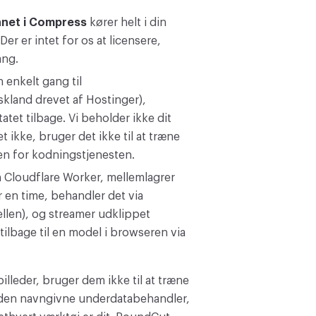
nnet i Compress
kører helt i din
Der er intet for os at licensere,
ang.
 enkelt gang til
skland drevet af Hostinger),
tatet tilbage. Vi beholder ikke dit
t ikke, bruger det ikke til at træne
en for kodningstjenesten.
en Cloudflare Worker, mellemlagrer
r en time, behandler det via
llen), og streamer udklippet
tilbage til en model i browseren via
 billeder, bruger dem ikke til at træne
 den navngivne underdatabehandler,