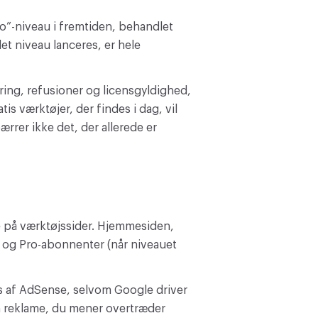
ro”-niveau i fremtiden, behandlet
t niveau lanceres, er hele
ering, refusioner og licensgyldighed,
tis værktøjer, der findes i dag, vil
pærrer ikke det, der allerede er
 på værktøjssider. Hjemmesiden,
r, og Pro-abonnenter (når niveauet
es af AdSense, selvom Google driver
n reklame, du mener overtræder