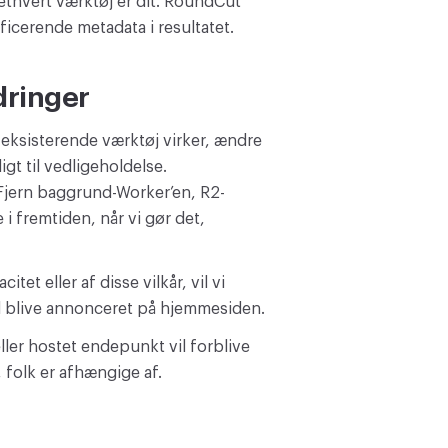
ethvert værktøj er dit. RoundCut
ficerende metadata i resultatet.
dringer
t eksisterende værktøj virker, ændre
igt til vedligeholdelse.
 Fjern baggrund-Worker’en, R2-
i fremtiden, når vi gør det,
et eller af disse vilkår, vil vi
il blive annonceret på hjemmesiden.
eller hostet endepunkt vil forblive
, folk er afhængige af.