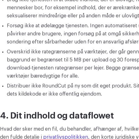
mennesker bor, for eksempel indhold, der er ærekrænk
seksualiserer mindreårige eller på anden måde er ulovligt
Forsøg ikke at ødelægge tjenesten. Ingen automatiseret 
påvirker andre brugere, ingen forsøg på at omgå sikkerh
sondering efter sårbarheder uden for en ansvarlig afslø
Overskrid ikke rategrænserne på værktøjer, der går genn
baggrund er begrænset til 5 MB per upload og 30 foresp
download-tjenesten rategrænser per lejer. Begge grænser 
værktøjer bæredygtige for alle.
Distribuer ikke RoundCut på ny som dit eget produkt. Si
dets kildekode er ikke offentlig ejendom.
4. Dit indhold og dataflowet
Hvad der sker med en fil, du behandler, afhænger af, hvilke
den fulde detalje i
privatlivspolitikken
, den korte juridiske v