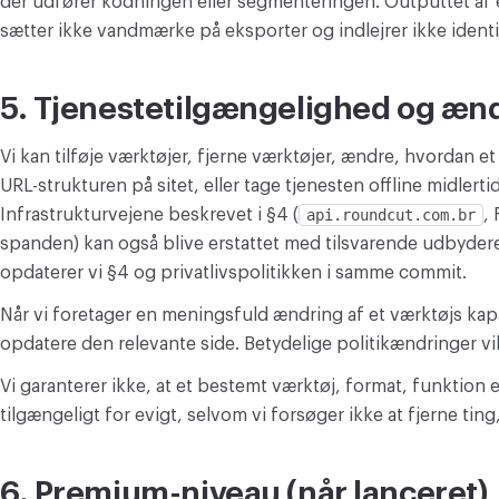
der udfører kodningen eller segmenteringen. Outputtet af 
sætter ikke vandmærke på eksporter og indlejrer ikke identi
5. Tjenestetilgængelighed og æn
Vi kan tilføje værktøjer, fjerne værktøjer, ændre, hvordan e
URL-strukturen på sitet, eller tage tjenesten offline midlertid
Infrastrukturvejene beskrevet i §4 (
api.roundcut.com.br
,
spanden) kan også blive erstattet med tilsvarende udbydere 
opdaterer vi §4 og privatlivspolitikken i samme commit.
Når vi foretager en meningsfuld ændring af et værktøjs kapacit
opdatere den relevante side. Betydelige politikændringer v
Vi garanterer ikke, at et bestemt værktøj, format, funktion 
tilgængeligt for evigt, selvom vi forsøger ikke at fjerne ting
6. Premium-niveau (når lanceret)