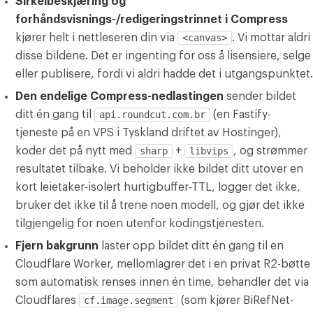
Sirkelbeskjæring og
forhåndsvisnings-/redigeringstrinnet i Compress
kjører helt i nettleseren din via
<canvas>
. Vi mottar aldri
disse bildene. Det er ingenting for oss å lisensiere, selge
eller publisere, fordi vi aldri hadde det i utgangspunktet.
Den endelige Compress-nedlastingen
sender bildet
ditt én gang til
api.roundcut.com.br
(en Fastify-
tjeneste på en VPS i Tyskland driftet av Hostinger),
koder det på nytt med
sharp
+
libvips
, og strømmer
resultatet tilbake. Vi beholder ikke bildet ditt utover en
kort leietaker-isolert hurtigbuffer-TTL, logger det ikke,
bruker det ikke til å trene noen modell, og gjør det ikke
tilgjengelig for noen utenfor kodingstjenesten.
Fjern bakgrunn
laster opp bildet ditt én gang til en
Cloudflare Worker, mellomlagrer det i en privat R2-bøtte
som automatisk renses innen én time, behandler det via
Cloudflares
cf.image.segment
(som kjører BiRefNet-