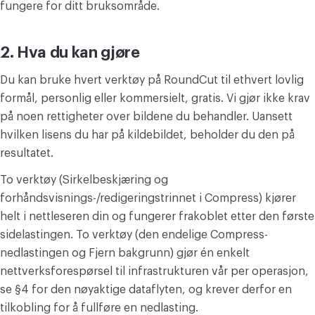
fungere for ditt bruksområde.
KONVERTER
Konverter
2. Hva du kan gjøre
ANNET
Du kan bruke hvert verktøy på RoundCut til ethvert lovlig
JPG til PDF
formål, personlig eller kommersielt, gratis. Vi gjør ikke krav
på noen rettigheter over bildene du behandler. Uansett
hvilken lisens du har på kildebildet, beholder du den på
resultatet.
To verktøy (Sirkelbeskjæring og
forhåndsvisnings-/redigeringstrinnet i Compress) kjører
helt i nettleseren din og fungerer frakoblet etter den første
sidelastingen. To verktøy (den endelige Compress-
nedlastingen og Fjern bakgrunn) gjør én enkelt
nettverksforespørsel til infrastrukturen vår per operasjon,
se §4 for den nøyaktige dataflyten, og krever derfor en
tilkobling for å fullføre en nedlasting.