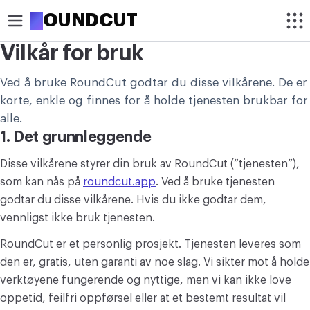
R
OUNDCUT
Vilkår for bruk
BESKJÆR
Ved å bruke RoundCut godtar du disse vilkårene. De er
Beskjær bilde
korte, enkle og finnes for å holde tjenesten brukbar for
alle.
Beskjær bilde i sirkel
1. Det grunnleggende
OPTIMALISER
Disse vilkårene styrer din bruk av RoundCut (“tjenesten”),
Komprimer bilde
som kan nås på
roundcut.app
. Ved å bruke tjenesten
godtar du disse vilkårene. Hvis du ikke godtar dem,
Fjern bakgrunn
vennligst ikke bruk tjenesten.
Oppskaler bilde
RoundCut er et personlig prosjekt. Tjenesten leveres som
den er, gratis, uten garanti av noe slag. Vi sikter mot å holde
REDIGER
verktøyene fungerende og nyttige, men vi kan ikke love
Endre bildestørrelse
oppetid, feilfri oppførsel eller at et bestemt resultat vil