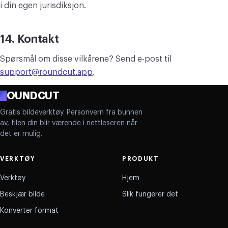
i din egen jurisdiksjon.
14. Kontakt
Spørsmål om disse vilkårene? Send e-post til
support@roundcut.app
.
R
OUNDCUT
Gratis bildeverktøy. Personvern fra bunnen
av, filen din blir værende i nettleseren når
det er mulig.
VERKTØY
PRODUKT
Verktøy
Hjem
Beskjær bilde
Slik fungerer det
Konverter format