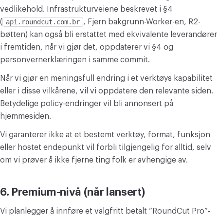
vedlikehold. Infrastrukturveiene beskrevet i §4
(
api.roundcut.com.br
, Fjern bakgrunn-Worker-en, R2-
bøtten) kan også bli erstattet med ekvivalente leverandører
i fremtiden, når vi gjør det, oppdaterer vi §4 og
personvernerklæringen i samme commit.
Når vi gjør en meningsfull endring i et verktøys kapabilitet
eller i disse vilkårene, vil vi oppdatere den relevante siden.
Betydelige policy-endringer vil bli annonsert på
hjemmesiden.
Vi garanterer ikke at et bestemt verktøy, format, funksjon
eller hostet endepunkt vil forbli tilgjengelig for alltid, selv
om vi prøver å ikke fjerne ting folk er avhengige av.
6. Premium-nivå (når lansert)
Vi planlegger å innføre et valgfritt betalt “RoundCut Pro”-