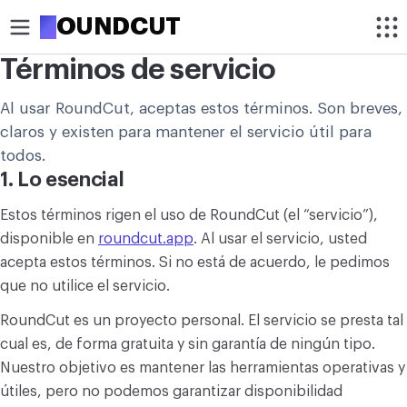
R
OUNDCUT
Términos de servicio
RECORTAR
Al usar RoundCut, aceptas estos términos. Son breves,
Recortar imagen
claros y existen para mantener el servicio útil para
todos.
Recortar imagen en círculo
1. Lo esencial
OPTIMIZAR
Estos términos rigen el uso de RoundCut (el “servicio”),
Comprimir imagen
disponible en
roundcut.app
. Al usar el servicio, usted
acepta estos términos. Si no está de acuerdo, le pedimos
Aumentar resolución de imagen
que no utilice el servicio.
Eliminar fondo de imagen
RoundCut es un proyecto personal. El servicio se presta tal
cual es, de forma gratuita y sin garantía de ningún tipo.
MODIFICAR
Nuestro objetivo es mantener las herramientas operativas y
Redimensionar imagen
útiles, pero no podemos garantizar disponibilidad