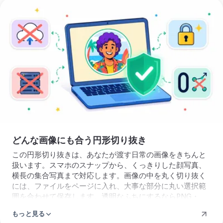
でもぼやけません。
画
像
の
中
を
丸
く
切
り
抜
どんな画像にも合う円形切り抜き
く
この円形切り抜きは、あなたが渡す日常の画像をきちんと
扱います。スマホのスナップから、くっきりした顔写真、
横長の集合写真まで対応します。画像の中を丸く切り抜く
には、ファイルをページに入れ、大事な部分に丸い選択範
囲を合わせて保存します。透明なふちにするならPNG・
WebP・AVIFを、自分で決めた背景色を使うならJPEGを選
もっと見る
びます。丸い選択範囲は自分で動いて大きさも変わるの