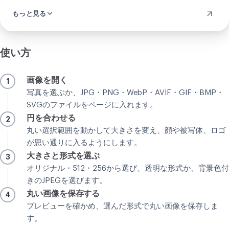
切るかを自動で決めるものは何もありません。あなたの丸
もっと見る
い写真の円は、あなたが置きたい場所にぴったり収まりま
す。こうした少数の場合を除けば、この円形切り抜きは顔
写真からブランドのロゴまで、あなたの日常のどんな写真
でも扱え、操作はすべてあなたの手にあります。
使い方
画像を開く
1
写真を選ぶか、JPG・PNG・WebP・AVIF・GIF・BMP・
SVGのファイルをページに入れます。
円を合わせる
2
丸い選択範囲を動かして大きさを変え、顔や被写体、ロゴ
が思い通りに入るようにします。
大きさと形式を選ぶ
3
オリジナル・512・256から選び、透明な形式か、背景色付
きのJPEGを選びます。
丸い画像を保存する
4
プレビューを確かめ、選んだ形式で丸い画像を保存しま
す。