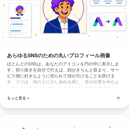
ロ
フ
ィ
ー
ル
画
像
あらゆるSNSのための丸いプロフィール画像
を
ほとんどのSNSは、あなたのアイコンを円の中に表示しま
作
す。切り抜きを自分で行えば、顔がきちんと収まり、サー
る
ビス側に好きなように切られて頭が欠けることを防げま
す。コツは、頭の上に少し余白を残し、目の位置を中心よ
り少し上にすることです。そうすれば、大きな表示から小
さなサムネイルまで、あなたのプロフィール画像が整って
もっと見る
見えます。同じコツが、丸いロゴ、チームの写真、サーバ
ーのアイコンにも使えます。背景が写真の邪魔になるとき
は、戻って切り抜く前に
背景を消す
こともできます。
ア
イ