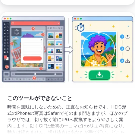
で、欲しい範囲をちょうど囲めます。パソコンでもスマホ
でも同じ操作です。書き出しは高い解像度のままで、あな
たの丸い切り抜きは小さなサムネイルから大きなプロフィ
ツ
ール表示までくっきりしています。
ー
ル
の
制
限
を
見
る
このツールができないこと
時間を無駄にしないための、正直なお知らせです。HEIC形
式のiPhoneの写真はSafariでそのまま開きますが、ほかのブ
ラウザでは、切り抜く前にJPGへ変換するようやさしく案
内します。動くGIFは最初の一コマだけが丸い写真になり、
動きは続きません。切り抜きはあなたが手で行い、どこを