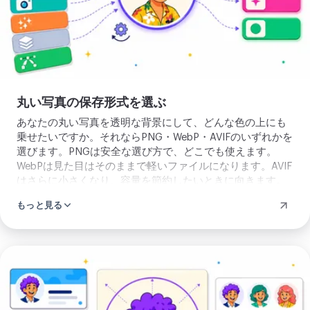
選
ぶ
丸い写真の保存形式を選ぶ
あなたの丸い写真を透明な背景にして、どんな色の上にも
乗せたいですか。それならPNG・WebP・AVIFのいずれかを
選びます。PNGは安全な選び方で、どこでも使えます。
WebPは見た目はそのままで軽いファイルになります。AVIF
はさらに小さくなり、容量を節約したいときに向きます。
使う場所が透明を受け付けないなら、JPEGを選んでくださ
もっと見る
い。あなたの丸い写真は、自分で決めた一色の上に乗りま
す。迷ったらPNGのままで大丈夫で、ほとんどの場合をこ
れで賄えます。こうして、チャットのアイコンからサイト
のロゴまで、丸い写真がちゃんと収まります。
丸
い
プ