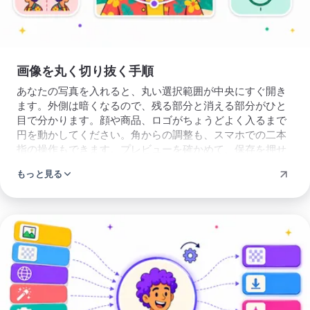
なるときは、切り抜く前に消すこともで
抜
きます。パソコンでもスマホでも動き、
く
あなたの丸い画像は数秒で保存できま
画像を丸く切り抜く手順
す。ファイルの扱いについては、プライ
あなたの写真を入れると、丸い選択範囲が中央にすぐ開き
バシーのページをご覧ください。
ます。外側は暗くなるので、残る部分と消える部分がひと
目で分かります。顔や商品、ロゴがちょうどよく入るまで
円を動かしてください。角からの調整も、スマホでの二本
指の操作もできます。プレビューを確かめて、保存を押せ
ば、丸くなった画像をそのまま保存できます。同じ手順
もっと見る
で、四角い写真も横長の写真もきれいな円にできます。切
り抜きの位置は最初から最後まであなたが決めます。入れ
るものも覚えることもありません。ページを開いて、その
場で写真を切り抜くだけです。
保
存
形
式
を