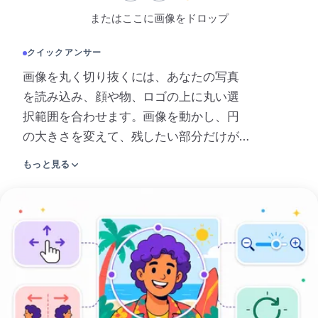
またはここに画像をドロップ
変換
変換
クイックアンサー
その他
画像を丸く切り抜くには、あなたの写真
を読み込み、顔や物、ロゴの上に丸い選
JPGをPDFに変換
択範囲を合わせます。画像を動かし、円
の大きさを変えて、残したい部分だけが
入るように調整してください。背景を透
もっと見る
明にしたいなら、PNG・WebP・AVIFのい
ずれかを選びます。背景を一色で塗りた
画
いときはJPEGで保存してください。仕上
像
がりはプロフィール画像、アイコン、丸
を
いロゴ、チームのマークにぴったりで、
丸
どんな背景の上にもきれいに乗ります。
く
保存の前に大きさをそろえたいときは、
切
先にサイズを調整できます。背景が気に
り