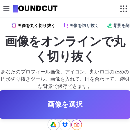
R
OUNDCUT
画像を丸く切り抜く
画像を切り抜く
背景を削
クロップ
画像をオンラインで丸
画像を丸く切り抜く
く切り抜く
画像を切り抜く
最適化
あなたのプロフィール画像、アイコン、丸いロゴのための
画像を圧縮
円形切り抜きツール。画像を入れて、円を合わせて、透明
な背景で保存できます。
画像を高画質化
背景を削除
画像を選択
編集
画像をリサイズ