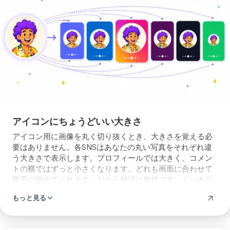
コ
ン
の
大
き
さ
を
整
アイコンにちょうどいい大きさ
え
アイコン用に画像を丸く切り抜くとき、大きさを覚える必
る
要はありません。各SNSはあなたの丸い写真をそれぞれ違
う大きさで表示します。プロフィールでは大きく、コメン
トの横ではずっと小さくなります。どれも画面に合わせて
勝手に縮めてくれます。だから秘訣は単純です。くっきり
した写真から始め、顔のまわりに適度な余白を残すことで
もっと見る
す。小さい版しかないときは、切り抜く前に
解像度を上げ
る
こともできます。決まった大きさが必要なときは、まず
画像のサイズを変える
と、あなたのアイコンは小さな表示