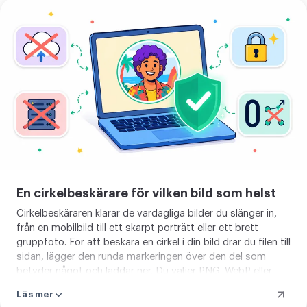
Beskär
en
cirkel
i
din
bild
En cirkelbeskärare för vilken bild som helst
Cirkelbeskäraren klarar de vardagliga bilder du slänger in,
från en mobilbild till ett skarpt porträtt eller ett brett
gruppfoto. För att beskära en cirkel i din bild drar du filen till
sidan, lägger den runda markeringen över den del som
betyder något och laddar ner. Du väljer PNG, WebP eller
AVIF för en transparent kant, eller JPEG med en
Läs mer
bakgrundsfärg du själv väljer. Den runda markeringen