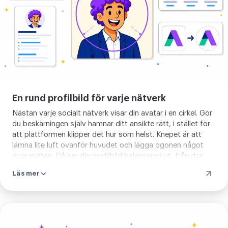
En rund profilbild för varje nätverk
Nästan varje socialt nätverk visar din avatar i en cirkel. Gör
du beskärningen själv hamnar ditt ansikte rätt, i stället för
att plattformen klipper det hur som helst. Knepet är att
lämna lite luft ovanför huvudet och lägga ögonen något
över mitten. Då ser din profilbild balanserad ut, från den
stora vyn till den lilla miniatyren i flödet. Samma knep gäller
Läs mer
din runda logotyp, ditt teamfoto och din serverikon. Om
bakgrunden är i vägen för ditt foto kan du
ta bort
bakgrunden
innan du kommer tillbaka och beskär.
Ställ
in