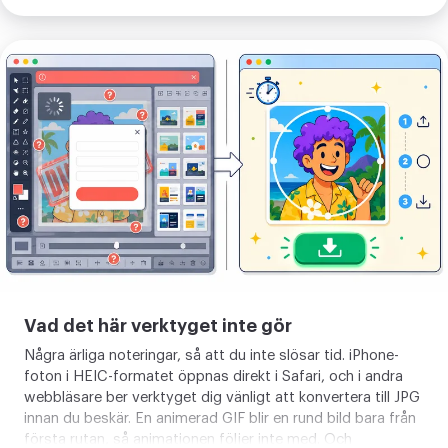
flyttas och skalas av sig själv, så du ramar in exakt det
område du vill, lika på dator och i mobil. Exporten hålls
skarp, från en liten miniatyr i flödet upp till en stor profilvy.
Se
verktygets
gränser
Vad det här verktyget inte gör
Några ärliga noteringar, så att du inte slösar tid. iPhone-
foton i HEIC-formatet öppnas direkt i Safari, och i andra
webbläsare ber verktyget dig vänligt att konvertera till JPG
innan du beskär. En animerad GIF blir en rund bild bara från
första rutan, så animationen följer inte med. Och