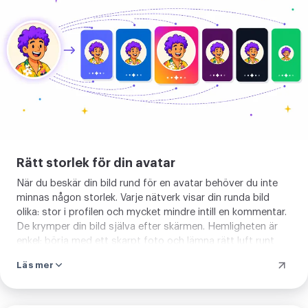
rätt
storlek
Rätt storlek för din avatar
När du beskär din bild rund för en avatar behöver du inte
minnas någon storlek. Varje nätverk visar din runda bild
olika: stor i profilen och mycket mindre intill en kommentar.
De krymper din bild själva efter skärmen. Hemligheten är
enkel: börja med ett skarpt foto och lämna rätt luft runt
ansiktet. Har du bara en liten version kan du
höja
Läs mer
upplösningen
innan du beskär. Och när ett visst fall kräver
en exakt storlek,
anpassa din bild först
så att din avatar
alltid ser skarp ut, även i den minsta storleken.