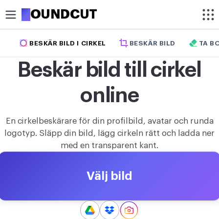
R
OUNDCUT
BESKÄR BILD I CIRKEL
BESKÄR BILD
TA B
BESKÄR
Beskär bild till cirkel
Beskär bild
online
Beskär bild i cirkel
OPTIMERA
En cirkelbeskärare för din profilbild, avatar och runda
Komprimera bild
logotyp. Släpp din bild, lägg cirkeln rätt och ladda ner
med en transparent kant.
Förstora bild
Ta bort bakgrund
Välj bild
REDIGERA
Ändra bildstorlek