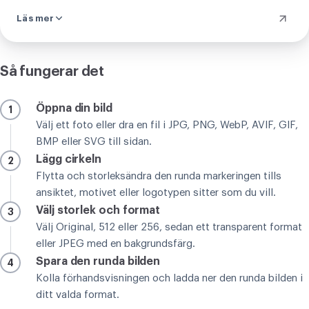
beskärningen gör du, för hand, ingenting automatiskt
Läs mer
bestämmer var det klipps. Cirkeln på din runda bild sitter
precis där du vill. Bortsett från de få fallen klarar
cirkelbeskäraren vilket vardagsfoto du än har, från ett
porträtt till en logotyp, och kontrollen är helt din.
Så fungerar det
Öppna din bild
1
Välj ett foto eller dra en fil i JPG, PNG, WebP, AVIF, GIF,
BMP eller SVG till sidan.
Lägg cirkeln
2
Flytta och storleksändra den runda markeringen tills
ansiktet, motivet eller logotypen sitter som du vill.
Välj storlek och format
3
Välj Original, 512 eller 256, sedan ett transparent format
eller JPEG med en bakgrundsfärg.
Spara den runda bilden
4
Kolla förhandsvisningen och ladda ner den runda bilden i
ditt valda format.