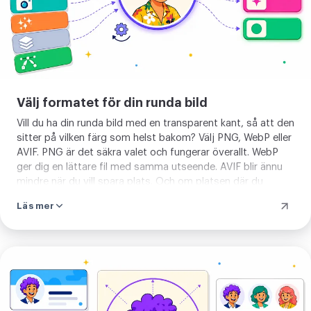
Välj formatet för din runda bild
Vill du ha din runda bild med en transparent kant, så att den
sitter på vilken färg som helst bakom? Välj PNG, WebP eller
AVIF. PNG är det säkra valet och fungerar överallt. WebP
ger dig en lättare fil med samma utseende. AVIF blir ännu
mindre när du vill spara plats. Och om platsen där du
använder din bild inte tar emot transparens, välj JPEG. Din
Läs mer
runda bild sitter då på en fast färg du själv väljer. Är du
osäker, håll dig till PNG, det täcker de allra flesta fall. Då
hamnar din runda bild rätt, från en chattavatar till en
logotyp på din sida.
Skapa
rund
profilbild