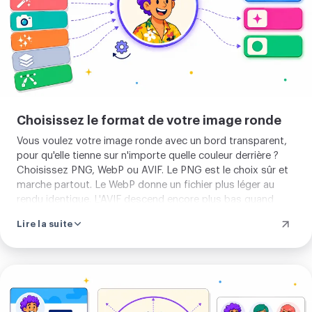
Choisissez le format de votre image ronde
Vous voulez votre image ronde avec un bord transparent,
pour qu'elle tienne sur n'importe quelle couleur derrière ?
Choisissez PNG, WebP ou AVIF. Le PNG est le choix sûr et
marche partout. Le WebP donne un fichier plus léger au
rendu identique. L'AVIF descend encore plus bas quand
vous voulez gagner de la place. Et si l'endroit où vous
Lire la suite
utilisez votre image n'accepte pas la transparence,
choisissez JPEG. Votre image ronde se pose alors sur une
couleur unie que vous choisissez vous-même. Dans le
doute, restez sur le PNG, qui couvre la grande majorité des
Créer
cas. Ainsi votre image ronde tombe juste, de l'avatar de
une
discussion au logo sur votre site.