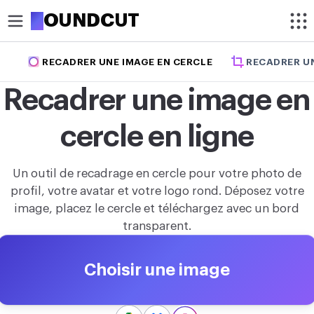
R
OUNDCUT
RECADRER UNE IMAGE EN CERCLE
RECADRER U
RECADRER
Recadrer une image en
Recadrer une image
cercle en ligne
Recadrer une image en cercle
OPTIMISER
Un outil de recadrage en cercle pour votre photo de
Compresser une image
profil, votre avatar et votre logo rond. Déposez votre
image, placez le cercle et téléchargez avec un bord
Améliorer la qualité d’une image
transparent.
Supprimer le fond d’une image
Choisir une image
MODIFIER
Redimensionner une image