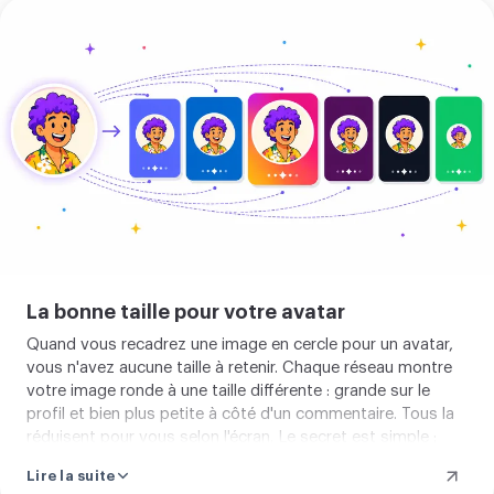
Si le fond gêne votre photo, vous pouvez
retirer l'arrière-
Régler
plan
avant de revenir recadrer.
la
taille
de
l'avatar
La bonne taille pour votre avatar
Quand vous recadrez une image en cercle pour un avatar,
vous n'avez aucune taille à retenir. Chaque réseau montre
votre image ronde à une taille différente : grande sur le
profil et bien plus petite à côté d'un commentaire. Tous la
réduisent pour vous selon l'écran. Le secret est simple :
partez d'une photo nette et laissez le bon espace autour
Lire la suite
du visage. Si vous n'avez qu'une petite version, vous