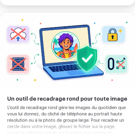
pouvez
augmenter la résolution
avant de recadrer. Et
quand un cas précis demande une taille exacte,
redimensionnez d'abord votre image
pour que votre avatar
Recadrer
reste net, même à la plus petite taille.
un
cercle
dans
votre
image
Un outil de recadrage rond pour toute image
L'outil de recadrage rond gère les images du quotidien que
vous lui donnez, du cliché de téléphone au portrait haute
résolution ou à la photo de groupe large. Pour recadrer un
cercle dans votre image, glissez le fichier sur la page,
posez la sélection ronde sur la partie qui compte et