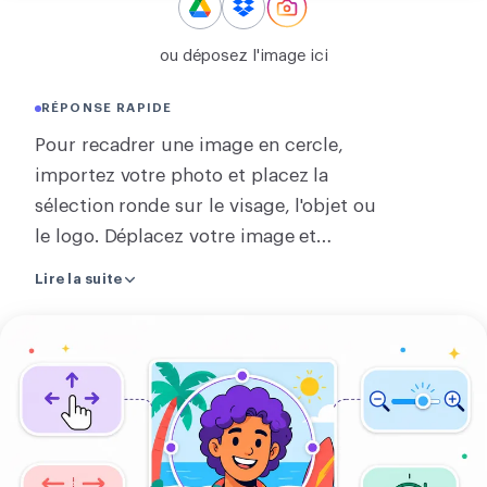
CONVERTIR
ou déposez l'image ici
Convertir
RÉPONSE RAPIDE
AUTRES
Pour recadrer une image en cercle,
Convertir JPG en PDF
importez votre photo et placez la
sélection ronde sur le visage, l'objet ou
le logo. Déplacez votre image et
changez la taille du cercle jusqu'à
Lire la suite
cadrer exactement la partie que vous
voulez garder. Choisissez PNG, WebP
Recadrer
ou AVIF pour que votre image ronde
une
garde un bord détouré. Vous préférez
image
une couleur unie derrière ? Enregistrez
en
plutôt en JPEG. Le résultat est parfait
cercle
comme photo de profil, avatar, logo