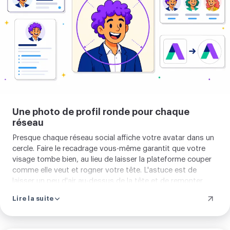
photo
de
profil
ronde
Une photo de profil ronde pour chaque
réseau
Presque chaque réseau social affiche votre avatar dans un
cercle. Faire le recadrage vous-même garantit que votre
visage tombe bien, au lieu de laisser la plateforme couper
comme elle veut et rogner votre tête. L'astuce est de
laisser un peu d'air au-dessus de la tête et de remonter
légèrement les yeux au-dessus du centre. Votre photo de
Lire la suite
profil paraît alors équilibrée, de la grande vue jusqu'à la
petite miniature du fil. La même astuce vaut pour votre
logo rond, votre photo d'équipe et votre icône de serveur.