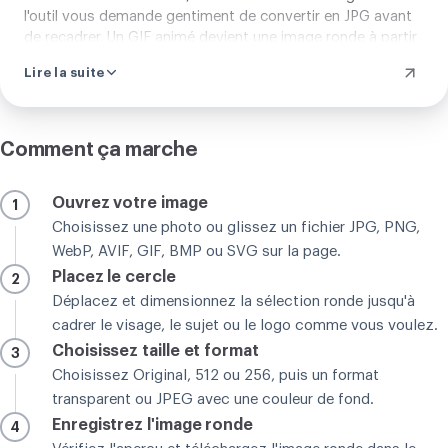
l'outil vous demande gentiment de convertir en JPG avant
de recadrer. Un GIF animé devient une image ronde à partir
de la première vue seulement, l'animation ne suit donc pas.
Lire la suite
Et le recadrage, c'est vous qui le faites, à la main, rien
d'automatique ne décide où couper. Le cercle de votre
image ronde se pose exactement où vous le voulez. À part
ces quelques cas, l'outil de recadrage rond fonctionne avec
Comment ça marche
toute photo du quotidien, du portrait au logo de votre
marque, et la main reste entièrement la vôtre.
Ouvrez votre image
1
Choisissez une photo ou glissez un fichier JPG, PNG,
WebP, AVIF, GIF, BMP ou SVG sur la page.
Placez le cercle
2
Déplacez et dimensionnez la sélection ronde jusqu'à
cadrer le visage, le sujet ou le logo comme vous voulez.
Choisissez taille et format
3
Choisissez Original, 512 ou 256, puis un format
transparent ou JPEG avec une couleur de fond.
Enregistrez l'image ronde
4