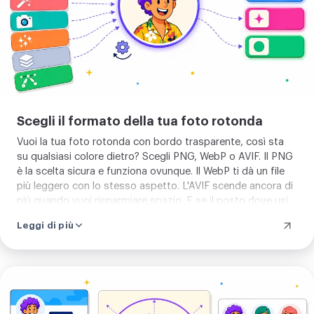
Scegli il formato della tua foto rotonda
Vuoi la tua foto rotonda con bordo trasparente, così sta
su qualsiasi colore dietro? Scegli PNG, WebP o AVIF. Il PNG
è la scelta sicura e funziona ovunque. Il WebP ti dà un file
più leggero con lo stesso aspetto. L'AVIF scende ancora di
più quando vuoi risparmiare spazio. E se il posto dove usi
la tua immagine non accetta la trasparenza, scegli JPEG. La
Leggi di più
tua foto rotonda sta allora su un colore pieno che scegli tu.
Nel dubbio resta sul PNG, che copre la grande
maggioranza dei casi. Così la tua foto rotonda cade
giusta, dall'avatar in chat al logo sul tuo sito.
Creare
una