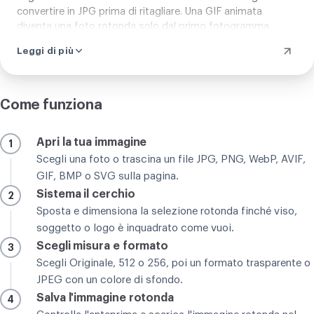
convertire in JPG prima di ritagliare. Una GIF animata
diventa una foto rotonda solo dal primo fotogramma,
l'animazione quindi non prosegue. E il ritaglio lo fai tu, a
Leggi di più
mano, niente di automatico decide dove tagliare. Il cerchio
della tua foto rotonda sta esattamente dove vuoi tu. A
parte questi pochi casi, lo strumento di ritaglio rotondo
funziona con ogni foto di tutti i giorni, dal ritratto al logo
Come funziona
del tuo marchio, e il controllo è tutto tuo.
Apri la tua immagine
1
Scegli una foto o trascina un file JPG, PNG, WebP, AVIF,
GIF, BMP o SVG sulla pagina.
Sistema il cerchio
2
Sposta e dimensiona la selezione rotonda finché viso,
soggetto o logo è inquadrato come vuoi.
Scegli misura e formato
3
Scegli Originale, 512 o 256, poi un formato trasparente o
JPEG con un colore di sfondo.
Salva l'immagine rotonda
4