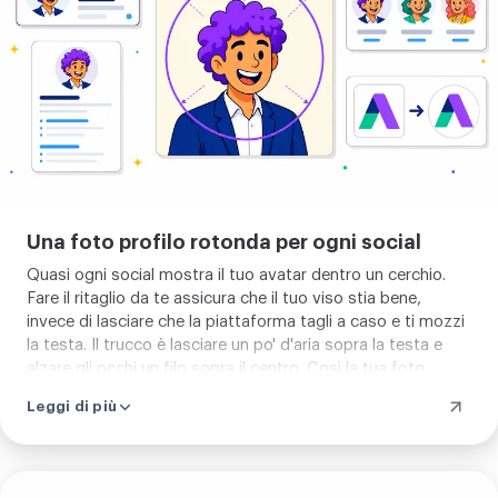
foto
profilo
rotonda
Una foto profilo rotonda per ogni social
Quasi ogni social mostra il tuo avatar dentro un cerchio.
Fare il ritaglio da te assicura che il tuo viso stia bene,
invece di lasciare che la piattaforma tagli a caso e ti mozzi
la testa. Il trucco è lasciare un po' d'aria sopra la testa e
alzare gli occhi un filo sopra il centro. Così la tua foto
profilo appare equilibrata, dalla vista grande fino alla
Leggi di più
miniatura piccola nel feed. Lo stesso trucco vale per il tuo
logo rotondo, la foto del team e l'icona del server. Se lo
sfondo intralcia la tua foto, puoi
rimuovere lo sfondo
prima
di tornare a ritagliare.
Sistemare