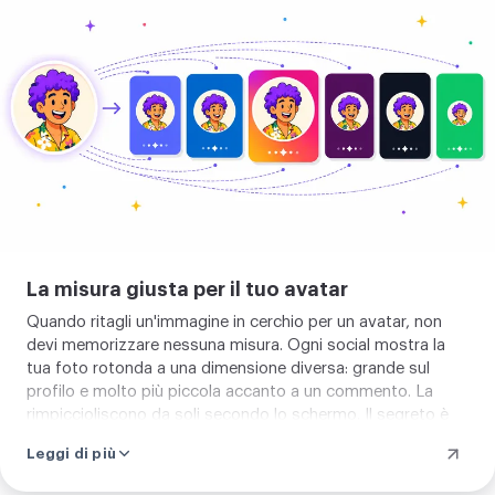
la
misura
dell'avatar
La misura giusta per il tuo avatar
Quando ritagli un'immagine in cerchio per un avatar, non
devi memorizzare nessuna misura. Ogni social mostra la
tua foto rotonda a una dimensione diversa: grande sul
profilo e molto più piccola accanto a un commento. La
rimpiccioliscono da soli secondo lo schermo. Il segreto è
semplice: parti da una foto nitida e lascia il giusto spazio
Leggi di più
attorno al viso. Se hai solo una versione piccola, puoi
aumentare la risoluzione
prima di ritagliare. E quando un