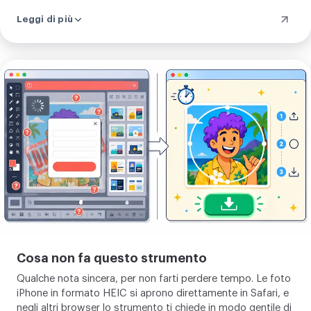
Scegli PNG, WebP o AVIF per un bordo trasparente, o JPEG
Leggi di più
con un colore di sfondo che fissi tu. La selezione rotonda
si sposta e si ridimensiona da sola, così inquadri
esattamente la zona che vuoi, uguale su computer e su
telefono. L'esportazione resta in alta risoluzione, il tuo
Vedere
ritaglio rotondo resta nitido dalla miniatura piccola del feed
i
fino alla vista grande del profilo.
limiti
dello
strumento
Cosa non fa questo strumento
Qualche nota sincera, per non farti perdere tempo. Le foto
iPhone in formato HEIC si aprono direttamente in Safari, e
negli altri browser lo strumento ti chiede in modo gentile di