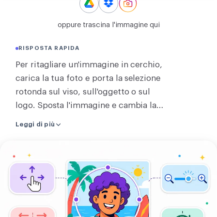
CONVERTI
oppure trascina l'immagine qui
Converti
RISPOSTA RAPIDA
ALTRI
Per ritagliare un'immagine in cerchio,
Convertire JPG in PDF
carica la tua foto e porta la selezione
rotonda sul viso, sull'oggetto o sul
logo. Sposta l'immagine e cambia la
dimensione del cerchio finché dentro
Leggi di più
c'è esattamente la parte che vuoi
tenere. Scegli PNG, WebP o AVIF così la
Ritagliare
tua immagine rotonda mantiene un
immagine
bordo scontornato. Preferisci un colore
in
pieno dietro? Allora salva in JPEG. Il
cerchio
risultato è perfetto come foto profilo,
avatar, logo rotondo o icona del team,