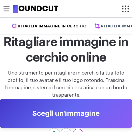
R
OUNDCUT
RITAGLIA IMMAGINE IN CERCHIO
RITAGLIA IMM
RITAGLIA
Ritagliare immagine in
Ritaglia immagine
cerchio online
Ritaglia immagine in cerchio
OTTIMIZZA
Uno strumento per ritagliare in cerchio la tua foto
Comprimi immagine
profilo, il tuo avatar e il tuo logo rotondo. Trascina
l'immagine, sistema il cerchio e scarica con un bordo
Aumenta risoluzione immagine
trasparente.
Rimuovi sfondo
Scegli un'immagine
MODIFICA
Ridimensiona immagine