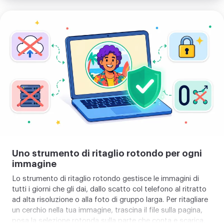
caso preciso chiede una misura esatta,
ridimensiona prima
la tua immagine
così il tuo avatar resta sempre nitido,
Ritagliare
anche alla misura più piccola.
un
cerchio
nella
tua
immagine
Uno strumento di ritaglio rotondo per ogni
immagine
Lo strumento di ritaglio rotondo gestisce le immagini di
tutti i giorni che gli dai, dallo scatto col telefono al ritratto
ad alta risoluzione o alla foto di gruppo larga. Per ritagliare
un cerchio nella tua immagine, trascina il file sulla pagina,
posa la selezione rotonda sulla parte che conta e scarica.