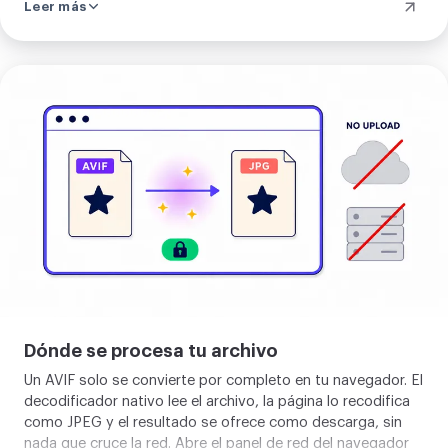
Leer más
ligeros que el JPEG original, y al reconvertir, el archivo se
infla acercándose a ese tamaño JPEG original. Es un
comportamiento esperado. El aumento de peso es el
coste de la compatibilidad, no la señal de un problema con
Sube
la herramienta. El escritor JPEG corre a una calidad casi sin
tu
pérdida, así que el crecimiento viene de la ineficiencia del
imagen
formato y no de recomprimir la foto a menor calidad.
Estás pagando bytes a cambio de alcance, y es un
intercambio justo.
Dónde se procesa tu archivo
Un AVIF solo se convierte por completo en tu navegador. El
decodificador nativo lee el archivo, la página lo recodifica
como JPEG y el resultado se ofrece como descarga, sin
nada que cruce la red. Abre el panel de red del navegador