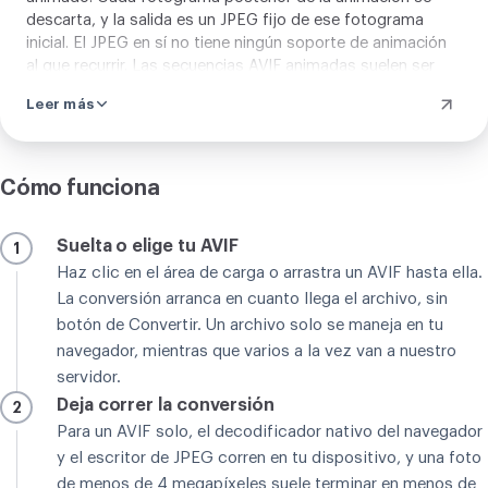
descarta, y la salida es un JPEG fijo de ese fotograma
inicial. El JPEG en sí no tiene ningún soporte de animación
al que recurrir. Las secuencias AVIF animadas suelen ser
bucles cortos usados en lugar del GIF para lograr mejor
Leer más
calidad y archivos más pequeños en la web. Si necesitas
extraer varios fotogramas de un AVIF animado, una
herramienta dedicada de vídeo o animación es la elección
correcta. El alcance de este conversor es la conversión de
Cómo funciona
una sola imagen fija, y para una foto fija normal nada de
esto se aplica y la conversión se comporta exactamente
Suelta o elige tu AVIF
1
como esperas.
Haz clic en el área de carga o arrastra un AVIF hasta ella.
La conversión arranca en cuanto llega el archivo, sin
botón de Convertir. Un archivo solo se maneja en tu
navegador, mientras que varios a la vez van a nuestro
servidor.
Deja correr la conversión
2
Para un AVIF solo, el decodificador nativo del navegador
y el escritor de JPEG corren en tu dispositivo, y una foto
de menos de 4 megapíxeles suele terminar en menos de