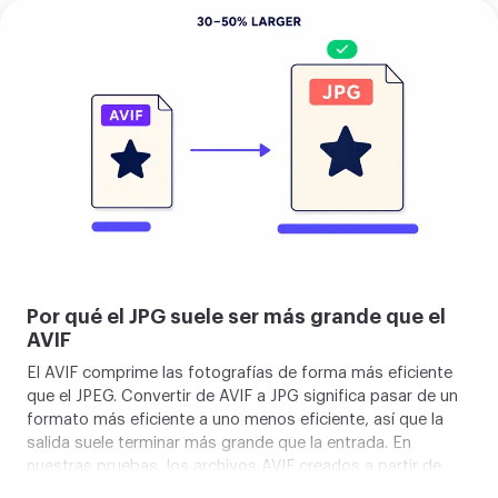
agencias de stock, los servicios de imprenta y los
Sube
sistemas de comercio electrónico validan las subidas
tu
contra una lista MIME permitida que es anterior al AVIF. Los
imagen
clientes de correo también varían, con Apple Mail
mostrándolo y Outlook en Windows no. Convertir a JPG
elimina cada una de estas barreras en un solo paso, y por
eso la verdadera razón para hacer esta conversión suele
ser la compatibilidad, no la calidad.
Por qué el JPG suele ser más grande que el
AVIF
El AVIF comprime las fotografías de forma más eficiente
que el JPEG. Convertir de AVIF a JPG significa pasar de un
formato más eficiente a uno menos eficiente, así que la
salida suele terminar más grande que la entrada. En
nuestras pruebas, los archivos AVIF creados a partir de
fuentes JPEG resultan entre un 40 y un 86 por ciento más