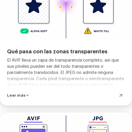
Qué pasa con las zonas transparentes
El AVIF lleva un capa de transparencia completo, así que
sus píxeles pueden ser del todo transparentes o
parcialmente translúcidos. El JPEG no admite ninguna
transparencia. Cada píxel transparente o semitransparente
de tu AVIF tiene que reemplazarse por un color sólido
antes de escribir el JPEG, y la conversión rellena esos
Leer más
píxeles de blanco, hexadecimal FFFFFF. Si necesitas otro
color de fondo, por ejemplo gris oscuro para un logotipo
en una página oscura, abre el AVIF en un editor de
imágenes, añade una capa de fondo coloreada bajo la
Sube
imagen, aplana las capas y convierte aquí el archivo
tu
aplanado. Si necesitas conservar la transparencia en sí,