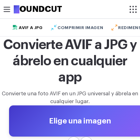
R
OUNDCUT
AVIF A JPG
COMPRIMIR IMAGEN
REDIMEN
RECORTAR
Convierte AVIF a JPG y
Recortar imagen
ábrelo en cualquier
Recortar imagen en círculo
OPTIMIZAR
app
Comprimir imagen
Convierte una foto AVIF en un JPG universal y ábrela en
Aumentar resolución de imagen
cualquier lugar.
Eliminar fondo de imagen
Elige una imagen
MODIFICAR
Redimensionar imagen