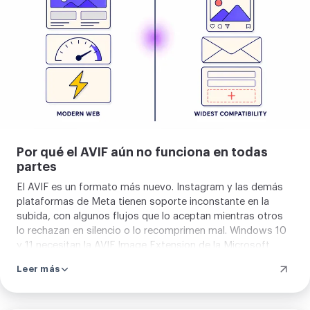
imagen
convierte a WebP o PNG en lugar de JPG. El relleno blanco
es una propiedad del formato JPEG, no un ajuste que esta
herramienta haya decidido ocultarte.
Por qué el AVIF aún no funciona en todas
partes
El AVIF es un formato más nuevo. Instagram y las demás
plataformas de Meta tienen soporte inconstante en la
subida, con algunos flujos que lo aceptan mientras otros
lo rechazan en silencio o lo recomprimen mal. Windows 10
y 11 necesitan la AVIF Image Extension de la Microsoft
Store para previsualizar archivos AVIF en el Explorador de
Leer más
archivos y en Fotos, y sin ella el archivo aparece como un
icono en blanco. Las versiones de Photoshop anteriores a
2021 no pueden abrir el AVIF en absoluto. Casi todas las