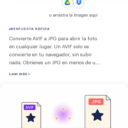
CONVERTIR
o arrastra la imagen aquí
Convertir
RESPUESTA RÁPIDA
OTROS
Convierte AVIF a JPG para abrir la foto
Convertir JPG a PDF
en cualquier lugar. Un AVIF solo se
convierte en tu navegador, sin subir
nada. Obtienes un JPG en menos de un
segundo en la mayoría de fotos.
Leer más
Convertir varias a la vez las envía a
nuestro servidor. Los resultados se
Sube
juntan en una sola descarga y lo
tu
enviado se borra en unas 2 horas. AVIF
imagen
aún no se acepta en todas partes. Las
subidas a Instagram son
inconsistentes, Windows sin la