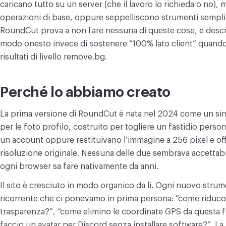
caricano tutto su un server (che il lavoro lo richieda o no),
CONVERTI
operazioni di base, oppure seppelliscono strumenti semplic
Converti
RoundCut prova a non fare nessuna di queste cose, e descrivi
modo onesto invece di sostenere “100% lato client” quando 
ALTRI
risultati di livello remove.bg.
Convertire JPG in PDF
Perché lo abbiamo creato
La prima versione di RoundCut è nata nel 2024 come un sing
per le foto profilo, costruito per togliere un fastidio perso
un account oppure restituivano l’immagine a 256 pixel e of
risoluzione originale. Nessuna delle due sembrava accettabi
ogni browser sa fare nativamente da anni.
Il sito è cresciuto in modo organico da lì. Ogni nuovo st
ricorrente che ci ponevamo in prima persona: “come riduc
trasparenza?”, “come elimino le coordinate GPS da questa f
faccio un avatar per Discord senza installare software?”. La 