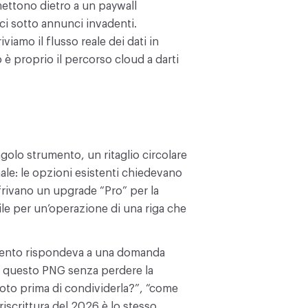
 mettono dietro a un paywall
i sotto annunci invadenti.
amo il flusso reale dei dati in
è proprio il percorso cloud a darti
olo strumento, un ritaglio circolare
nale: le opzioni esistenti chiedevano
frivano un upgrade “Pro” per la
le per un’operazione di una riga che
rumento rispondeva a una domanda
o questo PNG senza perdere la
oto prima di condividerla?”, “come
riscrittura del 2026 è lo stesso