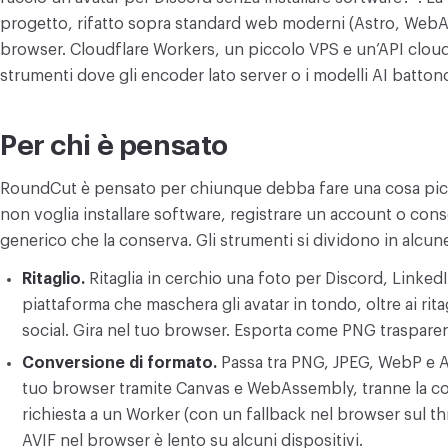
progetto, rifatto sopra standard web moderni (Astro, WebAs
browser. Cloudflare Workers, un piccolo VPS e un’API cloud
strumenti dove gli encoder lato server o i modelli AI batton
Per chi è pensato
RoundCut è pensato per chiunque debba fare una cosa picc
non voglia installare software, registrare un account o con
generico che la conserva. Gli strumenti si dividono in alcune
Ritaglio.
Ritaglia in cerchio una foto per Discord, LinkedI
piattaforma che maschera gli avatar in tondo, oltre ai rita
social. Gira nel tuo browser. Esporta come PNG traspare
Conversione di formato.
Passa tra PNG, JPEG, WebP e AV
tuo browser tramite Canvas e WebAssembly, tranne la cod
richiesta a un Worker (con un fallback nel browser sul t
AVIF nel browser è lento su alcuni dispositivi.