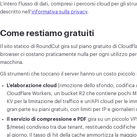
L’intero flusso di dati, compresi i percorsi cloud per gli str
descritto nell’
informativa sulla privacy
.
Come restiamo gratuiti
Il sito statico di RoundCut gira sul piano gratuito di Cloudfl
browser ci costano praticamente nulla per ogni utilizzo perc
macchina.
Gli strumenti che toccano il server hanno un costo piccolo 
L’elaborazione cloud
(rimozione dello sfondo, codifica A
Cloudflare Workers, un bucket R2 che contiene pochi M
KV per la limitazione del traffico e un’API cloud per le im
gran parte su piani gratuiti, con limiti per IP e giornalie
Il servizio di compressione e PDF
gira su un piccolo VP
$/mese) condiviso tra due tenant, restituendo codifiche di 
al giorno. Il tasso di hit della cache ammortizza la maggio