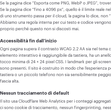
Se la pagina dice “Esporta come PNG, WebP o JPEG”, troverai 
Se la pagina dice “fino a 4096 px”, quello è il limite reale n
di uno strumento passa per il cloud, la pagina lo dice, non 
Abbiamo una regola interna per cui testo e codice vengono r
proprio perché questo non si discosti mai.
Accessibilità fin dall’inizio
Ogni pagina supera il contrasto WCAG 2.2 AA sia nel tema ch
elemento interattivo è raggiungibile da tastiera, ha un anello
tocco minima di 24 × 24 pixel CSS. I landmark per gli screen
sono presenti. Il sito è costruito in modo che l’esperienza 
tastiera o un piccolo telefono non sia sensibilmente peggio
fascia alta.
Nessun tracciamento di default
Il sito usa Cloudflare Web Analytics per i conteggi aggregati
ci sono cookie di tracciamento, nessun fingerprinting, nessun