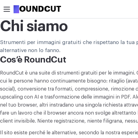
R
OUNDCUT
Chi siamo
RITAGLIA
Strumenti per immagini gratuiti che rispettano la tua p
Ritaglia immagine
alternative non lo fanno.
Ritaglia immagine in cerchio
Cos’è RoundCut
OTTIMIZZA
RoundCut è una suite di strumenti gratuiti per le immagini. Co
Comprimi immagine
cui le persone hanno continuamente bisogno: ritaglio (avatar
social), conversione tra formati, compressione, rimozione
Aumenta risoluzione immagine
upscaling con AI e trasformazione delle immagini in PDF. Al
nel tuo browser, altri instradano una singola richiesta attrav
Rimuovi sfondo
fare un lavoro che il browser ancora non svolge altrettanto
client invisibile. Niente registrazione, niente filigrana, nessu
MODIFICA
Ridimensiona immagine
Il sito esiste perché le alternative, secondo la nostra esperi