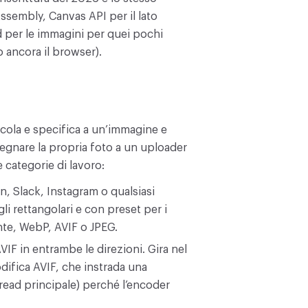
sembly, Canvas API per il lato
 per le immagini per quei pochi
o ancora il browser).
ola e specifica a un’immagine e
segnare la propria foto a un uploader
 categorie di lavoro:
n, Slack, Instagram o qualsiasi
gli rettangolari e con preset per i
nte, WebP, AVIF o JPEG.
IF in entrambe le direzioni. Gira nel
ifica AVIF, che instrada una
hread principale) perché l’encoder