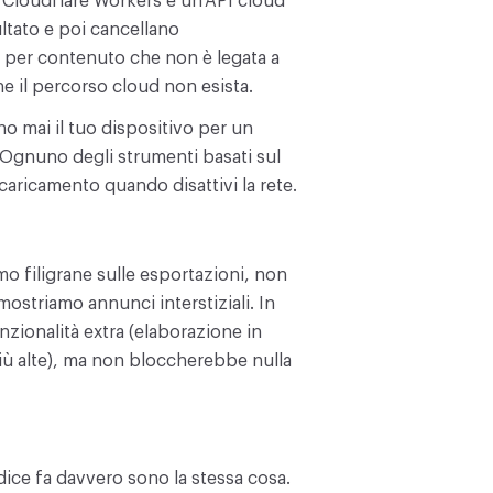
 Cloudflare Workers e un’API cloud
ultato e poi cancellano
 per contenuto che non è legata a
he il percorso cloud non esista.
no mai il tuo dispositivo per un
 Ognuno degli strumenti basati sul
caricamento quando disattivi la rete.
o filigrane sulle esportazioni, non
ostriamo annunci interstiziali. In
ionalità extra (elaborazione in
iù alte), ma non bloccherebbe nulla
ice fa davvero sono la stessa cosa.