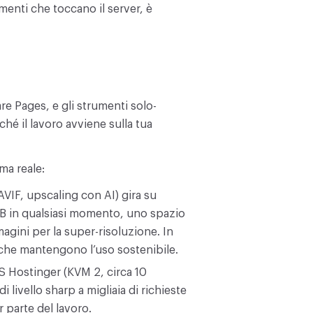
umenti che toccano il server, è
are Pages, e gli strumenti solo-
hé il lavoro avviene sulla tua
ma reale:
VIF, upscaling con AI) gira su
B in qualsiasi momento, uno spazio
magini per la super-risoluzione. In
ri che mantengono l’uso sostenibile.
S Hostinger (KVM 2, circa 10
livello sharp a migliaia di richieste
r parte del lavoro.