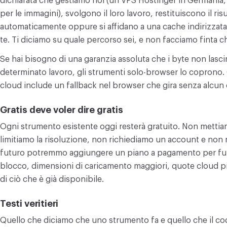
dichiarata che gestiamo noi (un VPS Hostinger in Germania,
per le immagini), svolgono il loro lavoro, restituiscono il ris
automaticamente oppure si affidano a una cache indirizzata
te. Ti diciamo su quale percorso sei, e non facciamo finta c
Se hai bisogno di una garanzia assoluta che i byte non lasci
determinato lavoro, gli strumenti solo-browser lo coprono.
cloud include un fallback nel browser che gira senza alcun 
Gratis deve voler dire gratis
Ogni strumento esistente oggi resterà gratuito. Non mettiam
limitiamo la risoluzione, non richiediamo un account e non m
futuro potremmo aggiungere un piano a pagamento per funz
blocco, dimensioni di caricamento maggiori, quote cloud p
di ciò che è già disponibile.
Testi veritieri
Quello che diciamo che uno strumento fa e quello che il cod