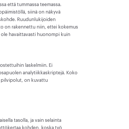
assa että tummassa teemassa.
päimistöllä, siinä on näkyvä
uskohde. Ruudunlukijoiden
sto on rakennettu niin, ettei kokemus
e ole havaittavasti huonompi kuin
stettuihin laskelmiin. Ei
osapuolen analytiikkaskriptejä. Koko
 pilvipolut, on kuvattu
ella tasolla, ja vain selainta
äyttökertaa kohden, koska työ