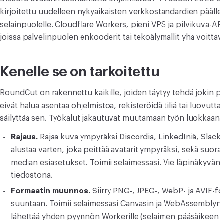
kirjoitettu uudelleen nykyaikaisten verkkostandardien pääl
selainpuolelle. Cloudflare Workers, pieni VPS ja pilvikuva-AP
joissa palvelinpuolen enkooderit tai tekoälymallit yhä voitta
Kenelle se on tarkoitettu
RoundCut on rakennettu kaikille, joiden täytyy tehdä jokin pie
eivät halua asentaa ohjelmistoa, rekisteröidä tiliä tai luovutta
säilyttää sen. Työkalut jakautuvat muutamaan työn luokkaan
Rajaus.
Rajaa kuva ympyräksi Discordia, LinkedIniä, Slacki
alustaa varten, joka peittää avatarit ympyräksi, sekä suor
median esiasetukset. Toimii selaimessasi. Vie läpinäkyvä
tiedostona.
Formaatin muunnos.
Siirry PNG-, JPEG-, WebP- ja AVIF-
suuntaan. Toimii selaimessasi Canvasin ja WebAssemblyn 
lähettää yhden pyynnön Workerille (selaimen pääsäikeen v