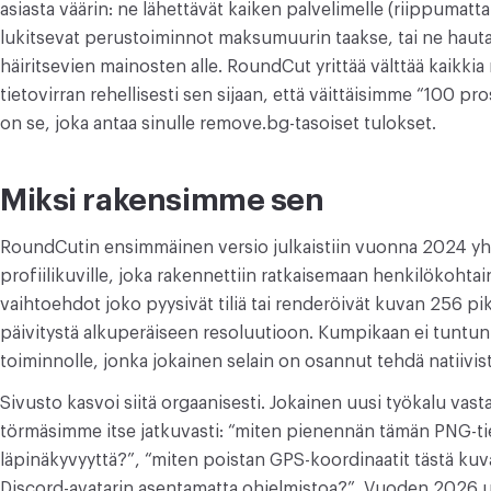
asiasta väärin: ne lähettävät kaiken palvelimelle (riippumatta s
MUUNNA
lukitsevat perustoiminnot maksumuurin taakse, tai ne hauta
Muunna
häiritsevien mainosten alle. RoundCut yrittää välttää kaikkia
tietovirran rehellisesti sen sijaan, että väittäisimme “100 pr
MUUT
on se, joka antaa sinulle remove.bg-tasoiset tulokset.
Muunna JPG PDF:ksi
Miksi rakensimme sen
RoundCutin ensimmäinen versio julkaistiin vuonna 2024 yh
profiilikuville, joka rakennettiin ratkaisemaan henkilökohta
vaihtoehdot joko pyysivät tiliä tai renderöivät kuvan 256 pik
päivitystä alkuperäiseen resoluutioon. Kumpikaan ei tuntun
toiminnolle, jonka jokainen selain on osannut tehdä natiivist
Sivusto kasvoi siitä orgaanisesti. Jokainen uusi työkalu va
törmäsimme itse jatkuvasti: “miten pienennän tämän PNG-t
läpinäkyvyyttä?”, “miten poistan GPS-koordinaatit tästä kuv
Discord-avatarin asentamatta ohjelmistoa?”. Vuoden 2026 