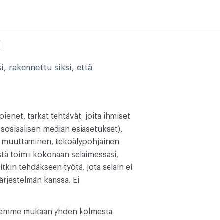
a
i, rakennettu siksi, että
enet, tarkat tehtävät, joita ihmiset
, sosiaalisen median esiasetukset),
n muuttaminen, tekoälypohjainen
tä toimii kokonaan selaimessasi,
tkin tehdäkseen työtä, jota selain ei
ärjestelmän kanssa. Ei
ksemme mukaan yhden kolmesta