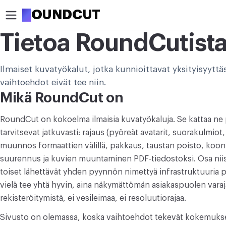
R
OUNDCUT
Tietoa RoundCutist
RAJAA
Ilmaiset kuvatyökalut, jotka kunnioittavat yksityisyyttäs
Rajaa kuva
vaihtoehdot eivät tee niin.
Rajaa kuva ympyrään
Mikä RoundCut on
OPTIMOI
RoundCut on kokoelma ilmaisia kuvatyökaluja. Se kattaa ne pi
Pakkaa kuva
tarvitsevat jatkuvasti: rajaus (pyöreät avatarit, suorakulmiot
muunnos formaattien välillä, pakkaus, taustan poisto, koo
Poista tausta
suurennus ja kuvien muuntaminen PDF-tiedostoksi. Osa niis
toiset lähettävät yhden pyynnön nimettyä infrastruktuuria pi
Suurenna kuvaa
vielä tee yhtä hyvin, aina näkymättömän asiakaspuolen varaj
rekisteröitymistä, ei vesileimaa, ei resoluutiorajaa.
MUOKKAA
Muuta kuvan kokoa
Sivusto on olemassa, koska vaihtoehdot tekevät kokemu