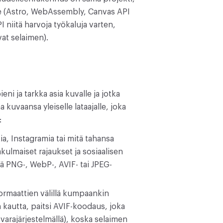
le (Astro, WebAssembly, Canvas API
I niitä harvoja työkaluja varten,
vat selaimen).
ni ja tarkka asia kuvalle ja jotka
a kuvaansa yleiselle lataajalle, joka
:
a, Instagramia tai mitä tahansa
akulmaiset rajaukset ja sosiaalisen
nä PNG-, WebP-, AVIF- tai JPEG-
formaattien välillä kumpaankin
kautta, paitsi AVIF-koodaus, joka
arajärjestelmällä), koska selaimen