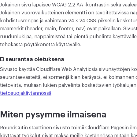
Jokainen sivu läpäisee WCAG 2.2 AA -kontrastin sekä vaale
Jokainen vuorovaikutteinen elementti on tavoitettavissa näp
kohdistusrengas ja vähintään 24 × 24 CSS-pikselin kosket
maamerkit (header, main, footer, nav) ovat paikallaan. Sivu
ruudunlukijaa, näppäimistöä tai pientä puhelinta käyttäväll
tehokasta pöytäkonetta käyttävälle.
Ei seurantaa oletuksena
Sivusto käyttää Cloudflare Web Analyticsia sivunäyttöjen koo
seurantaevästeitä, ei sormenjälkien keräystä, ei kolmannen 
tietovirta, mukaan lukien palvelinta koskettavien työkalujen
tietosuojakäytännössä
.
Miten pysymme ilmaisena
RoundCutin staattinen sivusto toimii Cloudflare Pagesin ilmais
käyttävät työkalut eivät maksa meille käytännössä mitään k