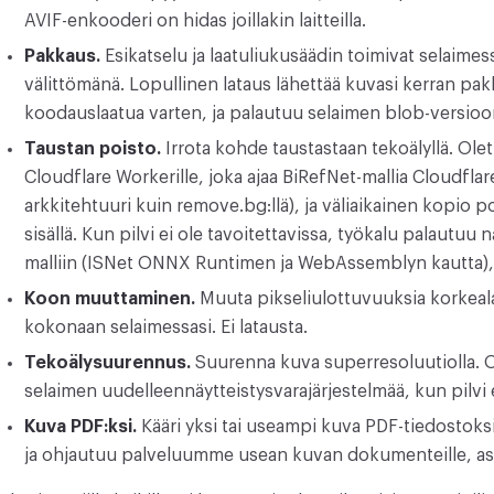
AVIF-enkooderi on hidas joillakin laitteilla.
Pakkaus.
Esikatselu ja laatuliukusäädin toimivat selaimes
välittömänä. Lopullinen lataus lähettää kuvasi kerran p
koodauslaatua varten, ja palautuu selaimen blob-versioon,
Taustan poisto.
Irrota kohde taustastaan tekoälyllä. Ole
Cloudflare Workerille, joka ajaa BiRefNet-mallia Cloudfla
arkkitehtuuri kuin remove.bg:llä), ja väliaikainen kopio 
sisällä. Kun pilvi ei ole tavoitettavissa, työkalu palautu
malliin (ISNet ONNX Runtimen ja WebAssemblyn kautta), i
Koon muuttaminen.
Muuta pikseliulottuvuuksia korkeala
kokonaan selaimessasi. Ei latausta.
Tekoälysuurennus.
Suurenna kuva superresoluutiolla. Ol
selaimen uudelleennäytteistysvarajärjestelmää, kun pilvi e
Kuva PDF:ksi.
Kääri yksi tai useampi kuva PDF-tiedostoksi.
ja ohjautuu palveluumme usean kuvan dokumenteille, asi