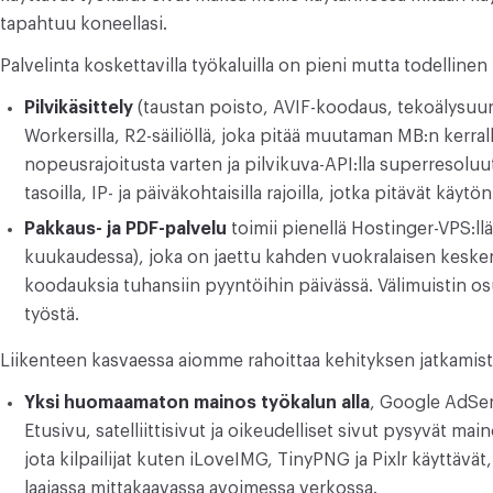
tapahtuu koneellasi.
Palvelinta koskettavilla työkaluilla on pieni mutta todelline
Pilvikäsittely
(taustan poisto, AVIF-koodaus, tekoälysuur
Workersilla, R2-säiliöllä, joka pitää muutaman MB:n kerra
nopeusrajoitusta varten ja pilvikuva-API:lla superresoluu
tasoilla, IP- ja päiväkohtaisilla rajoilla, jotka pitävät käyt
Pakkaus- ja PDF-palvelu
toimii pienellä Hostinger-VPS:llä
kuukaudessa), joka on jaettu kahden vuokralaisen kesken,
koodauksia tuhansiin pyyntöihin päivässä. Välimuistin
työstä.
Liikenteen kasvaessa aiomme rahoittaa kehityksen jatkamista
Yksi huomaamaton mainos työkalun alla
, Google AdSen
Etusivu, satelliittisivut ja oikeudelliset sivut pysyvät m
jota kilpailijat kuten iLoveIMG, TinyPNG ja Pixlr käyttävät, 
laajassa mittakaavassa avoimessa verkossa.