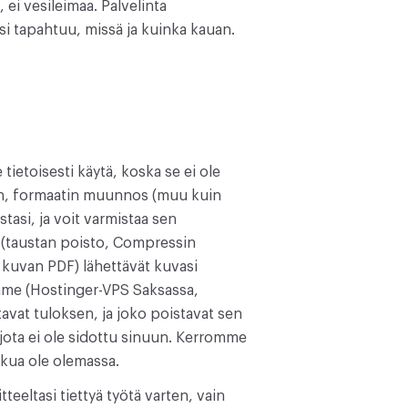
ä, ei vesileimaa. Palvelinta
si tapahtuu, missä ja kuinka kauan.
tietoisesti käytä, koska se ei ole
nen, formaatin muunnos (muu kuin
tasi, ja voit varmistaa sen
t (taustan poisto, Compressin
 kuvan PDF) lähettävät kuvasi
dämme (Hostinger-VPS Saksassa,
tavat tuloksen, ja joko poistavat sen
, jota ei ole sidottu sinuun. Kerromme
olkua ole olemassa.
tteeltasi tiettyä työtä varten, vain