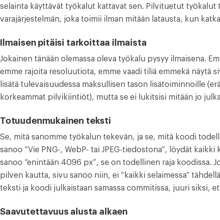
selainta käyttävät työkalut kattavat sen. Pilvituetut työkalut
varajärjestelmän, joka toimii ilman mitään latausta, kun katk
Ilmaisen pitäisi tarkoittaa ilmaista
Jokainen tänään olemassa oleva työkalu pysyy ilmaisena. Emm
emme rajoita resoluutiota, emme vaadi tiliä emmekä näytä s
lisätä tulevaisuudessa maksullisen tason lisätoiminnoille (e
korkeammat pilvikiintiöt), mutta se ei lukitsisi mitään jo julka
Totuudenmukainen teksti
Se, mitä sanomme työkalun tekevän, ja se, mitä koodi todella
sanoo “Vie PNG-, WebP- tai JPEG-tiedostona”, löydät kaikki k
sanoo “enintään 4096 px”, se on todellinen raja koodissa. 
pilven kautta, sivu sanoo niin, ei “kaikki selaimessa” tähdellä
teksti ja koodi julkaistaan samassa commitissa, juuri siksi, e
Saavutettavuus alusta alkaen