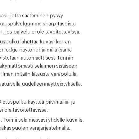
sasi, jotta säätäminen pysyy
akkauspalveluumme sharp-tasoista
 jos palvelu ei ole tavoitettavissa.
tuspolku lähettää kuvasi kerran
ren edge-näytönohjaimilla (sama
poistetaan automaattisesti tunnin
u näkymättömästi selaimen sisäiseen
lman mitään latausta varapolulla.
atuisella uudelleennäytteistyksellä,
etuspolku käyttää pilvimallia, ja
i ole tavoitettavissa.
 Toimii selaimessasi yhdelle kuvalle,
akaspuolen varajärjestelmällä.