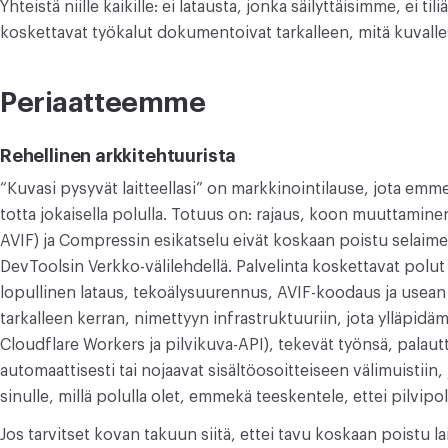
Yhteistä niille kaikille: ei latausta, jonka säilyttäisimme, ei tili
koskettavat työkalut dokumentoivat tarkalleen, mitä kuvalle
Periaatteemme
Rehellinen arkkitehtuurista
“Kuvasi pysyvät laitteellasi” on markkinointilause, jota emme 
totta jokaisella polulla. Totuus on: rajaus, koon muuttami
AVIF) ja Compressin esikatselu eivät koskaan poistu selaimes
DevToolsin Verkko-välilehdellä. Palvelinta koskettavat polu
lopullinen lataus, tekoälysuurennus, AVIF-koodaus ja usean
tarkalleen kerran, nimettyyn infrastruktuuriin, jota ylläpi
Cloudflare Workers ja pilvikuva-API), tekevät työnsä, palaut
automaattisesti tai nojaavat sisältöosoitteiseen välimuistiin
sinulle, millä polulla olet, emmekä teeskentele, ettei pilvip
Jos tarvitset kovan takuun siitä, ettei tavu koskaan poistu lai