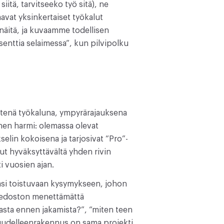
iitä, tarvitseeko työ sitä), ne
avat yksinkertaiset työkalut
 näitä, ja kuvaamme todellisen
osenttia selaimessa”, kun pilvipolku
tenä työkaluna, ympyrärajauksena
inen harmi: olemassa olevat
selin kokoisena ja tarjosivat “Pro”-
ut hyväksyttävältä yhden rivin
i vuosien ajan.
stasi toistuvaan kysymykseen, johon
iedoston menettämättä
asta ennen jakamista?”, “miten teen
uudelleenrakennus on sama projekti,