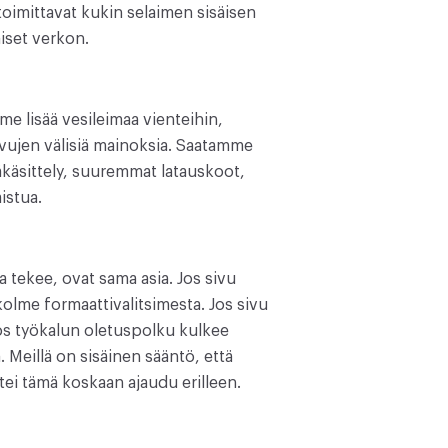
 toimittavat kukin selaimen sisäisen
aiset verkon.
e lisää vesileimaa vienteihin,
ivujen välisiä mainoksia. Saatamme
räkäsittely, suuremmat latauskoot,
istua.
 tekee, ovat sama asia. Jos sivu
olme formaattivalitsimesta. Jos sivu
Jos työkalun oletuspolku kulkee
. Meillä on sisäinen sääntö, että
ttei tämä koskaan ajaudu erilleen.